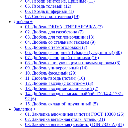
04. Гвозди винтовые, Ершеные (11)
05. Гвоздь толевый (12)
06. Гвоздь шиферный (1)
07. Скоба строительная (19)
Дюбеля
+
01. Дюбель DRIVA, TNF БАБОЧКА (7)
02. Дюбель для газобетона (7)
03. Дюбель для теплоизоляции (13)
04. Дюбель со стальным гвоздем (9)
05. Дюбель с термоголовкой (7)
06. Дюбель распорный Tchappai (усы, шипы) (40)
07. Дюбель распорный с шипами (16)
08. Дюбель с полукольцом и прямым крюком (8)
09. Дюбель универсальный (14)
10. Дюбель фасадный (29)
11. Дюбель-гвоздь (потай) (16)
12. Дюбель-гвоздь (с бортиком) (3)
13. Дюбель-гвоздь металлический (2)
14. Дюбель-гвоздь с насаж. шайбой ТУ-14-4-1731-
92 (6)
15. Дюбель складной пружинный (5)
Заклепки
+
01. Заклепка алюминиевая потай ГОСТ 10300 (25)
02. Заклепка вытяжная сталь. /сталь. (21)
03. Заклёпка вытяжная (комбин. ) DIN 7337 А (41)