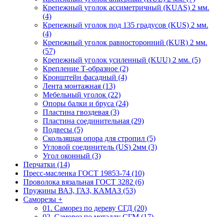
Крепежный уголок ассиметричный (KUAS) 2 мм.
(4)
Крепежный уголок под 135 градусов (KUS) 2 мм.
(4)
Крепежный уголок равносторонний (KUR) 2 мм.
(57)
Крепежный уголок усиленный (KUU) 2 мм. (5)
Крепление Т-образное (2)
Кронштейн фасадный (4)
Лента монтажная (13)
Мебельный уголок (22)
Опоры балки и бруса (24)
Пластина гвоздевая (3)
Пластина соединительная (29)
Подвесы (5)
Скользящая опора для стропил (5)
Угловой соединитель (US) 2мм (3)
Угол оконный (3)
Перчатки (14)
Пресс-масленка ГОСТ 19853-74 (10)
Проволока вязальная ГОСТ 3282 (6)
Пружины ВАЗ, ГАЗ, КАМАЗ (53)
Саморезы
+
01. Саморез по дереву СГД (20)
02. Саморез по металлу СГМ (17)