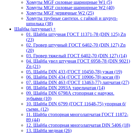
Хомуты MGF силовые шарнирные W1 (5)
Хомуты MGF силовые шарнирные W2 (40)
Хомуты MGF червячные W2 (25)
Хомуты трубные сантехн. с гайкой и шуруп-
шпилька (38)
Шайбы (штучные)
+
01. Шайба штучная ГОСТ 11371-78 (DIN 125) Zn
(23)
02. Гровер штучный ГОСТ 6402-70 (DIN 127) Zn
(20)
03. Гровер тяжелый ГОСТ 6402-70 (DIN 127) (14)
04. Шайба увел штучная ГОСТ 6958-78 (DIN 9021)
Zn (21)
05. Шайба DIN 433 (ГОСТ 10450-78) узкая (19)
06. Шайба DIN 434 (ГОСТ 10906-78) косая (8)
07. Шайба DIN 463 (ГОСТ 13463-77) лапчатая (27)
08. Шайба DIN 2093А тарельчатая (14)
09. Шайба DIN 6798А стопорная с наружн.
зубьями (10)
10. Шайба DIN 6799 (ГОСТ 11648-75) упорная б/
съемн. (12)
11. Шайба стопорная многолапчатая ГОСТ 11872-
89 (44)
12. Шайба стопорная многолапчатая DIN 5406 (18)
13. Шайба медная (26)