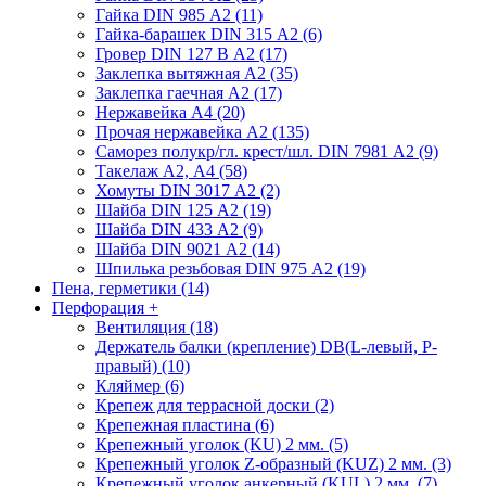
Гайка DIN 985 А2 (11)
Гайка-барашек DIN 315 А2 (6)
Гровер DIN 127 В А2 (17)
Заклепка вытяжная А2 (35)
Заклепка гаечная А2 (17)
Нержавейка А4 (20)
Прочая нержавейка А2 (135)
Саморез полукр/гл. крест/шл. DIN 7981 А2 (9)
Такелаж А2, А4 (58)
Хомуты DIN 3017 А2 (2)
Шайба DIN 125 А2 (19)
Шайба DIN 433 А2 (9)
Шайба DIN 9021 А2 (14)
Шпилька резьбовая DIN 975 А2 (19)
Пена, герметики (14)
Перфорация
+
Вентиляция (18)
Держатель балки (крепление) DB(L-левый, P-
правый) (10)
Кляймер (6)
Крепеж для террасной доски (2)
Крепежная пластина (6)
Крепежный уголок (KU) 2 мм. (5)
Крепежный уголок Z-образный (KUZ) 2 мм. (3)
Крепежный уголок анкерный (KUL) 2 мм. (7)