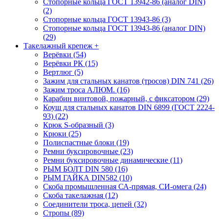
Стопорные кольца ГОСТ 13942-86 (аналог DIN)
(2)
Стопорные кольца ГОСТ 13943-86 (3)
Стопорные кольца ГОСТ 13943-86 (аналог DIN)
(29)
Такелажный крепеж
+
Верёвки (54)
Верёвки РК (15)
Вертлюг (5)
Зажим для стальных канатов (тросов) DIN 741 (26)
Зажим троса АЛЮМ. (16)
Карабин винтовой, пожарный, с фиксатором (29)
Коуш для стальных канатов DIN 6899 (ГОСТ 2224-
93) (22)
Крюк S-образный (3)
Крюки (25)
Полиспастные блоки (19)
Ремни буксировочные (23)
Ремни буксировочные динамические (11)
РЫМ БОЛТ DIN 580 (16)
РЫМ ГАЙКА DIN582 (10)
Скоба промышленная СА-прямая, СИ-омега (24)
Скоба такелажная (12)
Соединители троса, цепей (32)
Стропы (89)