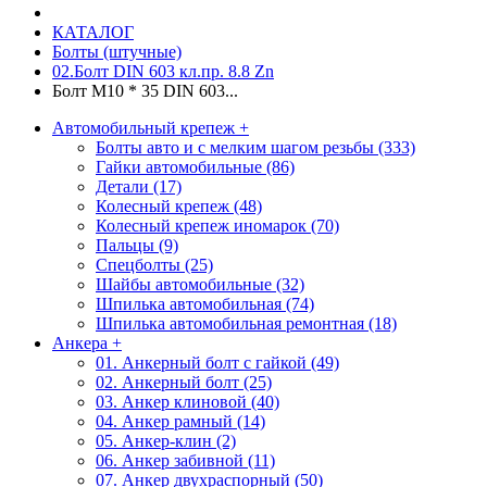
КАТАЛОГ
Болты (штучные)
02.Болт DIN 603 кл.пр. 8.8 Zn
Болт М10 * 35 DIN 603...
Автомобильный крепеж
+
Болты авто и с мелким шагом резьбы (333)
Гайки автомобильные (86)
Детали (17)
Колесный крепеж (48)
Колесный крепеж иномарок (70)
Пальцы (9)
Спецболты (25)
Шайбы автомобильные (32)
Шпилька автомобильная (74)
Шпилька автомобильная ремонтная (18)
Анкера
+
01. Анкерный болт с гайкой (49)
02. Анкерный болт (25)
03. Анкер клиновой (40)
04. Анкер рамный (14)
05. Анкер-клин (2)
06. Анкер забивной (11)
07. Анкер двухраспорный (50)