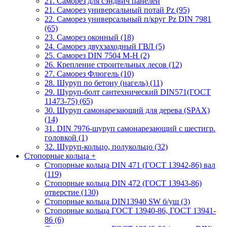
21. Саморез для сэндвич панелей
21. Саморез универсальный потай Pz (95)
22. Саморез универсальный п/круг Pz DIN 7981
(65)
23. Саморез оконный (18)
24. Саморез двухзаходный ГВЛ (5)
25. Саморез DIN 7504 M-H (2)
26. Крепление строительных лесов (12)
27. Саморез Флюгель (10)
28. Шуруп по бетону (нагель) (11)
29. Шуруп-болт сантехнический DIN571(ГОСТ
11473-75) (65)
30. Шуруп самонарезающий для дерева (SPAX)
(14)
31. DIN 7976-шуруп самонарезающий с шестигр.
головкой (1)
32. Шуруп-кольцо, полукольцо (32)
Стопорные кольца
+
Стопорные кольца DIN 471 (ГОСТ 13942-86) вал
(119)
Стопорные кольца DIN 472 (ГОСТ 13943-86)
отверстие (130)
Стопорные кольца DIN13940 SW б/уш (3)
Стопорные кольца ГОСТ 13940-86, ГОСТ 13941-
86 (6)