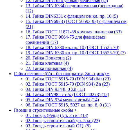
12. Гайка DIN1624 усовая (мебельная) (5)
13. Гайка DIN 6334 соединительная (переходная)
(12)
14. Гайка DIN6331 с фланцем с/к кл. пр. 10 (5)
15. Гайка DIN6923 (ГОСТ 50592-93) с фланцем с/к
(21)
16. Гайка ГОСТ 11871-88 круглая шлицевая (33)
17. Гайка ГОСТ 9064-75 для фланцевых
соединений (17)
18. Гайка DIN 6330 кл. пр. 10 (ГОСТ 15525-70)
19. Гайка DIN 6330 кл. пр. 10 (ГОСТ 15525-70) (7)
20. Гайка Эриксона (2)
21. Гайка клетевая (4)
22. Гайка приварная (4)
Гайки весовые (б/п - без покрытия, Zn - цинк)
+
01. Гайка ГОСТ 5915-70 (DIN 934) б/п (23)
02. Гайка ГОСТ 5915-70 (DIN 934) Zn (23)
03. Гайка DIN 934 8, 0 Zn (13)
04. Гайка DIN985 с н/к (ГОСТ-50273) (12)
05. Гайка DIN 934 мелкая резьба (14)
06. Гайка ГОСТ 5915, 5927 кл. пр. 8, 0 (31)
Гвозди и строительные скобы
+
01. Гвоздь (Ревда) уп. 25 кг (13)
02. Гвоздь строительный уп. 5 кг (23)
03. Гвоздь строительный ОЦ. (5)