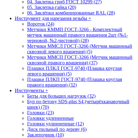
04. Заклепка гриб ГОСТ 10299 (27)
05. Заклепка-гайка (20)
06. Заклёпки комбинированные RAL (28)
Инструмент для нарезания резьбы
+
Вороток (24)
Метчики КММП ГОСТ-3266 - Комплектный
метчик машинный правого вращения 2шт (№1-
черновой, №2-чистовой) (28)
Метчики ММСЛ ГОСТ-3266 (Метчик машинный
сквозной левого вращения) (5)
Метчики ММСП ГОСТ-3266 (Метчик машинный
сквозной правого вращения) (37)
Плашки ПЛКЛ ГОСТ-9740 (Плашка круглая
левого вращения) (5)
Плашки ПЛКП ГОСТ-9740 (Плашка круглая
правого вращения) (32)
Инструменты
+
Биты для больших нагрузок (32)
Бур по бетону SDS-plus S4 (четырёхканавочный
шнек) (70)
Головки (23)
Головки удленненные
Головки удлинненные (12)
Диск пильный по дереву (6)
Заклепочник (10)