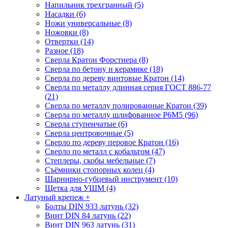
Напильник трехгранный (5)
Насадки (6)
Ножи универсальные (8)
Ножовки (8)
Отвертки (14)
Разное (18)
Сверла Кратон Форстнера (8)
Сверла по бетону и керамике (18)
Сверла по дереву винтовые Кратон (14)
Сверла по металлу длинная серия ГОСТ 886-77
(21)
Сверла по металлу полированные Кратон (39)
Сверла по металлу шлифованное Р6М5 (96)
Сверла ступенчатые (6)
Сверла центровочные (5)
Сверло по дереву перовое Кратон (16)
Сверло по металл с кобальтом (47)
Степлеры, скобы мебельные (7)
Съёмники стопорных колец (4)
Шарнирно-губцевый инструмент (10)
Щетка для УШМ (4)
Латуный крепеж
+
Болты DIN 933 латунь (32)
Винт DIN 84 латунь (22)
Винт DIN 963 латунь (31)