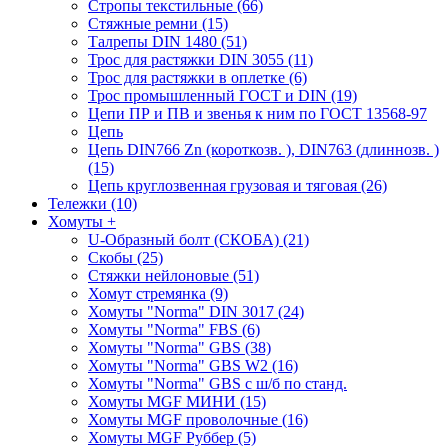
Стропы текстильные (66)
Стяжные ремни (15)
Талрепы DIN 1480 (51)
Трос для растяжки DIN 3055 (11)
Трос для растяжки в оплетке (6)
Трос промышленный ГОСТ и DIN (19)
Цепи ПР и ПВ и звенья к ним по ГОСТ 13568-97
Цепь
Цепь DIN766 Zn (короткозв. ), DIN763 (длиннозв. )
(15)
Цепь круглозвенная грузовая и тяговая (26)
Тележки (10)
Хомуты
+
U-Образный болт (СКОБА) (21)
Скобы (25)
Стяжки нейлоновые (51)
Хомут стремянка (9)
Хомуты "Norma" DIN 3017 (24)
Хомуты "Norma" FBS (6)
Хомуты "Norma" GBS (38)
Хомуты "Norma" GBS W2 (16)
Хомуты "Norma" GBS с ш/б по станд.
Хомуты MGF МИНИ (15)
Хомуты MGF проволочные (16)
Хомуты MGF Руббер (5)