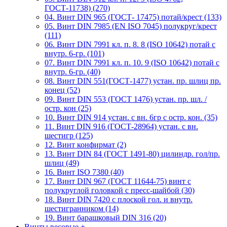
ГОСТ-11738) (270)
04. Винт DIN 965 (ГОСТ- 17475) потай/крест (133)
05. Винт DIN 7985 (EN ISO 7045) полукруг/крест
(111)
06. Винт DIN 7991 кл. п. 8. 8 (ISO 10642) потай с
внутр. 6-гр. (101)
07. Винт DIN 7991 кл. п. 10. 9 (ISO 10642) потай с
внутр. 6-гр. (40)
08. Винт DIN 551(ГОСТ-1477) устан. пр. шлиц пр.
конец (52)
09. Винт DIN 553 (ГОСТ 1476) устан. пр. шл. /
остр. кон (25)
10. Винт DIN 914 устан. с вн. 6гр с остр. кон. (35)
11. Винт DIN 916 (ГОСТ-28964) устан. с вн.
шестигр (125)
12. Винт конфирмат (2)
13. Винт DIN 84 (ГОСТ 1491-80) цилиндр. гол/пр.
шлиц (49)
16. Винт ISO 7380 (40)
17. Винт DIN 967 (ГОСТ 11644-75) винт с
полукруглой головкой с пресс-шайбой (30)
18. Винт DIN 7420 с плоской гол. и внутр.
шестигранником (14)
19. Винт барашковый DIN 316 (20)
Винты весовые
+