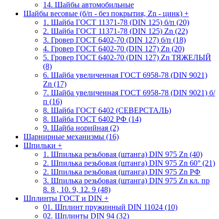
14. Шайбы автомобильные
Шайбы весовые (б/п - без покрытия, Zn - цинк)
+
1. Шайба ГОСТ 11371-78 (DIN 125) б/п (20)
2. Шайба ГОСТ 11371-78 (DIN 125) Zn (22)
3. Гровер ГОСТ 6402-70 (DIN 127) б/п (18)
4. Гровер ГОСТ 6402-70 (DIN 127) Zn (20)
5. Гровер ГОСТ 6402-70 (DIN 127) Zn ТЯЖЕЛЫЙ
(8)
6. Шайба увеличенная ГОСТ 6958-78 (DIN 9021)
Zn (17)
7. Шайба увеличенная ГОСТ 6958-78 (DIN 9021) б/
п (16)
8. Шайба ГОСТ 6402 (СЕВЕРСТАЛЬ)
8. Шайба ГОСТ 6402 РФ (14)
9. Шайба норийная (2)
Шарнирные механизмы (16)
Шпильки
+
1. Шпилька резьбовая (штанга) DIN 975 Zn (40)
2. Шпилька резьбовая (штанга) DIN 975 Zn 60° (21)
2. Шпилька резьбовая (штанга) DIN 975 Zn РФ
3. Шпилька резьбовая (штанга) DIN 975 Zn кл. пр
8. 8 , 10. 9, 12. 9 (48)
Шплинты ГОСТ и DIN
+
01. Шплинт пружинный DIN 11024 (10)
02. Шплинты DIN 94 (32)