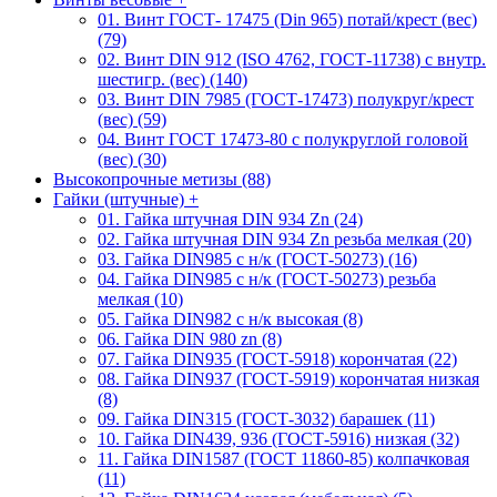
01. Винт ГОСТ- 17475 (Din 965) потай/крест (вес)
(79)
02. Винт DIN 912 (ISO 4762, ГОСТ-11738) с внутр.
шестигр. (вес) (140)
03. Винт DIN 7985 (ГОСТ-17473) полукруг/крест
(вес) (59)
04. Винт ГОСТ 17473-80 c полукруглой головой
(вес) (30)
Высокопрочные метизы (88)
Гайки (штучные)
+
01. Гайка штучная DIN 934 Zn (24)
02. Гайка штучная DIN 934 Zn резьба мелкая (20)
03. Гайка DIN985 с н/к (ГОСТ-50273) (16)
04. Гайка DIN985 с н/к (ГОСТ-50273) резьба
мелкая (10)
05. Гайка DIN982 с н/к высокая (8)
06. Гайка DIN 980 zn (8)
07. Гайка DIN935 (ГОСТ-5918) корончатая (22)
08. Гайка DIN937 (ГОСТ-5919) корончатая низкая
(8)
09. Гайка DIN315 (ГОСТ-3032) барашек (11)
10. Гайка DIN439, 936 (ГОСТ-5916) низкая (32)
11. Гайка DIN1587 (ГОСТ 11860-85) колпачковая
(11)