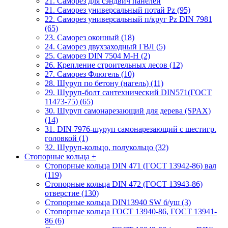
21. Саморез для сэндвич панелей
21. Саморез универсальный потай Pz (95)
22. Саморез универсальный п/круг Pz DIN 7981
(65)
23. Саморез оконный (18)
24. Саморез двухзаходный ГВЛ (5)
25. Саморез DIN 7504 M-H (2)
26. Крепление строительных лесов (12)
27. Саморез Флюгель (10)
28. Шуруп по бетону (нагель) (11)
29. Шуруп-болт сантехнический DIN571(ГОСТ
11473-75) (65)
30. Шуруп самонарезающий для дерева (SPAX)
(14)
31. DIN 7976-шуруп самонарезающий с шестигр.
головкой (1)
32. Шуруп-кольцо, полукольцо (32)
Стопорные кольца
+
Стопорные кольца DIN 471 (ГОСТ 13942-86) вал
(119)
Стопорные кольца DIN 472 (ГОСТ 13943-86)
отверстие (130)
Стопорные кольца DIN13940 SW б/уш (3)
Стопорные кольца ГОСТ 13940-86, ГОСТ 13941-
86 (6)