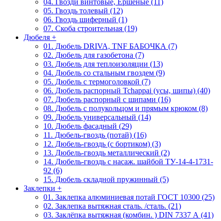
04. Гвозди винтовые, Ершеные (11)
05. Гвоздь толевый (12)
06. Гвоздь шиферный (1)
07. Скоба строительная (19)
Дюбеля
+
01. Дюбель DRIVA, TNF БАБОЧКА (7)
02. Дюбель для газобетона (7)
03. Дюбель для теплоизоляции (13)
04. Дюбель со стальным гвоздем (9)
05. Дюбель с термоголовкой (7)
06. Дюбель распорный Tchappai (усы, шипы) (40)
07. Дюбель распорный с шипами (16)
08. Дюбель с полукольцом и прямым крюком (8)
09. Дюбель универсальный (14)
10. Дюбель фасадный (29)
11. Дюбель-гвоздь (потай) (16)
12. Дюбель-гвоздь (с бортиком) (3)
13. Дюбель-гвоздь металлический (2)
14. Дюбель-гвоздь с насаж. шайбой ТУ-14-4-1731-
92 (6)
15. Дюбель складной пружинный (5)
Заклепки
+
01. Заклепка алюминиевая потай ГОСТ 10300 (25)
02. Заклепка вытяжная сталь. /сталь. (21)
03. Заклёпка вытяжная (комбин. ) DIN 7337 А (41)