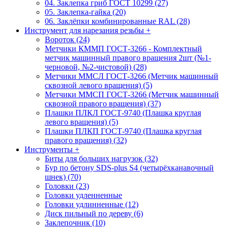
04. Заклепка гриб ГОСТ 10299 (27)
05. Заклепка-гайка (20)
06. Заклёпки комбинированные RAL (28)
Инструмент для нарезания резьбы
+
Вороток (24)
Метчики КММП ГОСТ-3266 - Комплектный
метчик машинный правого вращения 2шт (№1-
черновой, №2-чистовой) (28)
Метчики ММСЛ ГОСТ-3266 (Метчик машинный
сквозной левого вращения) (5)
Метчики ММСП ГОСТ-3266 (Метчик машинный
сквозной правого вращения) (37)
Плашки ПЛКЛ ГОСТ-9740 (Плашка круглая
левого вращения) (5)
Плашки ПЛКП ГОСТ-9740 (Плашка круглая
правого вращения) (32)
Инструменты
+
Биты для больших нагрузок (32)
Бур по бетону SDS-plus S4 (четырёхканавочный
шнек) (70)
Головки (23)
Головки удленненные
Головки удлинненные (12)
Диск пильный по дереву (6)
Заклепочник (10)