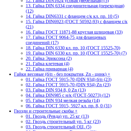
12. Гайка DIN1624 усовая (мебельная) (5)
13. Гайка DIN 6334 соединительная (переходная)
(12)
14. Гайка DIN6331 с фланцем с/к кл. пр. 10 (5)
15. Гайка DIN6923 (ГОСТ 50592-93) с фланцем с/к
(21)
16. Гайка ГОСТ 11871-88 круглая шлицевая (33)
17. Гайка ГОСТ 9064-75 для фланцевых
соединений (17)
18. Гайка DIN 6330 кл. пр. 10 (ГОСТ 15525-70)
19. Гайка DIN 6330 кл. пр. 10 (ГОСТ 15525-70) (7)
20. Гайка Эриксона (2)
21. Гайка клетевая (4)
22. Гайка приварная (4)
Гайки весовые (б/п - без покрытия, Zn - цинк)
+
01. Гайка ГОСТ 5915-70 (DIN 934) б/п (23)
02. Гайка ГОСТ 5915-70 (DIN 934) Zn (23)
03. Гайка DIN 934 8, 0 Zn (13)
04. Гайка DIN985 с н/к (ГОСТ-50273) (12)
05. Гайка DIN 934 мелкая резьба (14)
06. Гайка ГОСТ 5915, 5927 кл. пр. 8, 0 (31)
Гвозди и строительные скобы
+
01. Гвоздь (Ревда) уп. 25 кг (13)
02. Гвоздь строительный уп. 5 кг (23)
03. Гвоздь строительный ОЦ. (5)