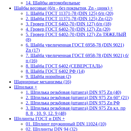
14. Шайбы автомобильные
Шайбы весовые (б/п - без покрытия, Zn - цинк)
+
1. Шайба ГОСТ 11371-78 (DIN 125) б/п (20)
2. Шайба ГОСТ 11371-78 (DIN 125) Zn (22)
3. Гровер ГОСТ 6402-70 (DIN 127) б/п (18)
4. Гровер ГОСТ 6402-70 (DIN 127) Zn (20)
5. Гровер ГОСТ 6402-70 (DIN 127) Zn ТЯЖЕЛЫЙ
(8)
6. Шайба увеличенная ГОСТ 6958-78 (DIN 9021)
Zn (17)
7. Шайба увеличенная ГОСТ 6958-78 (DIN 9021) б/
п (16)
8. Шайба ГОСТ 6402 (СЕВЕРСТАЛЬ)
8. Шайба ГОСТ 6402 РФ (14)
9. Шайба норийная (2)
Шарнирные механизмы (16)
Шпильки
+
1. Шпилька резьбовая (штанга) DIN 975 Zn (40)
2. Шпилька резьбовая (штанга) DIN 975 Zn 60° (21)
2. Шпилька резьбовая (штанга) DIN 975 Zn РФ
3. Шпилька резьбовая (штанга) DIN 975 Zn кл. пр
8. 8 , 10. 9, 12. 9 (48)
Шплинты ГОСТ и DIN
+
01. Шплинт пружинный DIN 11024 (10)
02. Шплинты DIN 94 (32)