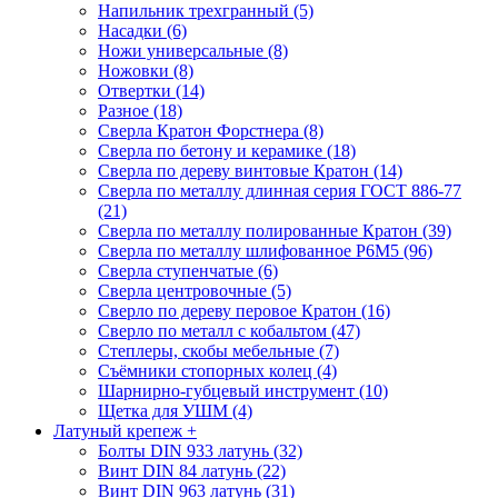
Напильник трехгранный (5)
Насадки (6)
Ножи универсальные (8)
Ножовки (8)
Отвертки (14)
Разное (18)
Сверла Кратон Форстнера (8)
Сверла по бетону и керамике (18)
Сверла по дереву винтовые Кратон (14)
Сверла по металлу длинная серия ГОСТ 886-77
(21)
Сверла по металлу полированные Кратон (39)
Сверла по металлу шлифованное Р6М5 (96)
Сверла ступенчатые (6)
Сверла центровочные (5)
Сверло по дереву перовое Кратон (16)
Сверло по металл с кобальтом (47)
Степлеры, скобы мебельные (7)
Съёмники стопорных колец (4)
Шарнирно-губцевый инструмент (10)
Щетка для УШМ (4)
Латуный крепеж
+
Болты DIN 933 латунь (32)
Винт DIN 84 латунь (22)
Винт DIN 963 латунь (31)