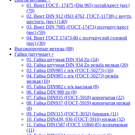
01. Винт ГОСТ- 17475 (Din 965) потай/крест (вес)
(79)
02. Винт DIN 912 (ISO 4762, ГОСТ-11738) с внутр.
шестигр. (вес) (140)
03. Винт DIN 7985 (ГОСТ-17473) полукруг/крест
(вес) (59)
04. Винт ГОСТ 17473-80 c полукруглой головой
(вес) (30)
Высокопрочные метизы (88)
Гайки (штучные)
+
01. Гайка штучная DIN 934 Zn (24)
02. Гайка штучная DIN 934 Zn резьба мелкая (20)
03. Гайка DIN985 с н/к (ГОСТ-50273) (16)
04. Гайка DIN985 с н/к (ГОСТ-50273) резьба
мелкая (10)
05. Гайка DIN982 с н/к высокая (8)
06. Гайка DIN 980 zn (8)
07. Гайка DIN935 (ГОСТ-5918) корончатая (22)
08. Гайка DIN937 (ГОСТ-5919) корончатая низкая
(8)
09. Гайка DIN315 (ГОСТ-3032) барашек (11)
10. Гайка DIN439, 936 (ГОСТ-5916) низкая (32)
11. Гайка DIN1587 (ГОСТ 11860-85) колпачковая
(11)