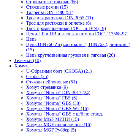
Стропы текстильные (66)
Стяжные ремни (15)
Талрепы DIN 1480 (51)
Трос для растяжки DIN 3055 (11)
Трос для растяжки в оплетке (6)
Трос промышленный ГОСТ и DIN (19)
Цепи ПР и ПВ и звенья к ним по ГОСТ 13568-97
Цепь
Цепь DIN766 Zn (короткозв. ), DIN763 (длиннозв. )
(15)
Цепь круглозвенная грузовая и тяговая (26)
Тележки (10)
Хомуты
+
U-Образный болт (СКОБА) (21)
Скобы (25)
Стяжки нейлоновые (51)
Хомут стремянка (9)
Хомуты "Norma" DIN 3017 (24)
Хомуты "Norma" FBS (6)
Хомуты "Norma" GBS (38)
Хомуты "Norma" GBS W2 (16)
Хомуты "Norma" GBS с ш/б по станд.
Хомуты MGF МИНИ (15)
Хомуты MGF проволочные (16)
Хомуты MGF Руббер (5)