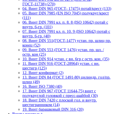
ГОСТ-11738) (270)
04. Винт DIN 965 (ГОСТ- 17475) потай/крест (133)
05. Винт DIN 7985 (EN ISO 7045) полукруг/крест
(111)
06. Винт DIN 7991 кл. п. 8. 8 (ISO 10642) потай с
внутр. 6-гр. (101)
07. Винт DIN 7991 кл. п. 10. 9 (ISO 10642) потай с
внутр. 6-гр. (40)
08. Винт DIN 551(ГОСТ-1477) устан. пр. шлиц пр.
конец (52)
09. Винт DIN 553 (ГОСТ 1476) устан. пр. шл. /
остр. кон (25)
10. Винт DIN 914 устан. с вн. 6гр с остр. кон. (35)
11. Винт DIN 916 (ГОСТ-28964) устан. с вн.
шестигр (125)
12. Винт конфирмат (2)
13. Винт DIN 84 (ГОСТ 1491-80) цилиндр. гол/пр.
шлиц (49)
16. Винт ISO 7380 (40)
17. Винт DIN 967 (ГОСТ 11644-75) винт с
полукруглой головкой с пресс-шайбой (30)
18. Винт DIN 7420 с плоской гол. и внутр.
шестигранником (14)
19. Винт барашковый DIN 316 (20)
Винты весовые
+