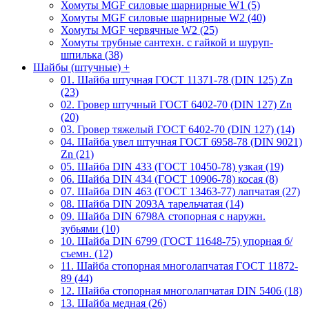
Хомуты MGF силовые шарнирные W1 (5)
Хомуты MGF силовые шарнирные W2 (40)
Хомуты MGF червячные W2 (25)
Хомуты трубные сантехн. с гайкой и шуруп-
шпилька (38)
Шайбы (штучные)
+
01. Шайба штучная ГОСТ 11371-78 (DIN 125) Zn
(23)
02. Гровер штучный ГОСТ 6402-70 (DIN 127) Zn
(20)
03. Гровер тяжелый ГОСТ 6402-70 (DIN 127) (14)
04. Шайба увел штучная ГОСТ 6958-78 (DIN 9021)
Zn (21)
05. Шайба DIN 433 (ГОСТ 10450-78) узкая (19)
06. Шайба DIN 434 (ГОСТ 10906-78) косая (8)
07. Шайба DIN 463 (ГОСТ 13463-77) лапчатая (27)
08. Шайба DIN 2093А тарельчатая (14)
09. Шайба DIN 6798А стопорная с наружн.
зубьями (10)
10. Шайба DIN 6799 (ГОСТ 11648-75) упорная б/
съемн. (12)
11. Шайба стопорная многолапчатая ГОСТ 11872-
89 (44)
12. Шайба стопорная многолапчатая DIN 5406 (18)
13. Шайба медная (26)