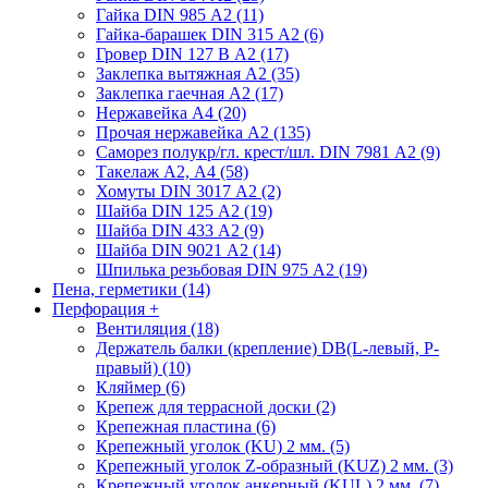
Гайка DIN 985 А2 (11)
Гайка-барашек DIN 315 А2 (6)
Гровер DIN 127 В А2 (17)
Заклепка вытяжная А2 (35)
Заклепка гаечная А2 (17)
Нержавейка А4 (20)
Прочая нержавейка А2 (135)
Саморез полукр/гл. крест/шл. DIN 7981 А2 (9)
Такелаж А2, А4 (58)
Хомуты DIN 3017 А2 (2)
Шайба DIN 125 А2 (19)
Шайба DIN 433 А2 (9)
Шайба DIN 9021 А2 (14)
Шпилька резьбовая DIN 975 А2 (19)
Пена, герметики (14)
Перфорация
+
Вентиляция (18)
Держатель балки (крепление) DB(L-левый, P-
правый) (10)
Кляймер (6)
Крепеж для террасной доски (2)
Крепежная пластина (6)
Крепежный уголок (KU) 2 мм. (5)
Крепежный уголок Z-образный (KUZ) 2 мм. (3)
Крепежный уголок анкерный (KUL) 2 мм. (7)