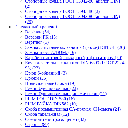
Стопорные кольца ГОСТ 13942-86 (аналог DIN)
(2)
Стопорные кольца ГОСТ 13943-86 (3)
Стопорные кольца ГОСТ 13943-86 (аналог DIN)
(29)
Такелажный крепеж
+
Верёвки (54)
Верёвки РК (15)
Вертлюг (5)
Зажим для стальных канатов (тросов) DIN 741 (26)
Зажим троса АЛЮМ. (16)
Карабин винтовой, пожарный, с фиксатором (29)
Коуш для стальных канатов DIN 6899 (ГОСТ 2224-
93) (22)
Крюк S-образный (3)
Крюки (25)
Полиспастные блоки (19)
Ремни буксировочные (23)
Ремни буксировочные динамические (11)
РЫМ БОЛТ DIN 580 (16)
РЫМ ГАЙКА DIN582 (10)
Скоба промышленная СА-прямая, СИ-омега (24)
Скоба такелажная (12)
Соединители троса, цепей (32)
Стропы (89)