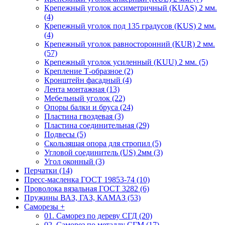
Крепежный уголок ассиметричный (KUAS) 2 мм.
(4)
Крепежный уголок под 135 градусов (KUS) 2 мм.
(4)
Крепежный уголок равносторонний (KUR) 2 мм.
(57)
Крепежный уголок усиленный (KUU) 2 мм. (5)
Крепление Т-образное (2)
Кронштейн фасадный (4)
Лента монтажная (13)
Мебельный уголок (22)
Опоры балки и бруса (24)
Пластина гвоздевая (3)
Пластина соединительная (29)
Подвесы (5)
Скользящая опора для стропил (5)
Угловой соединитель (US) 2мм (3)
Угол оконный (3)
Перчатки (14)
Пресс-масленка ГОСТ 19853-74 (10)
Проволока вязальная ГОСТ 3282 (6)
Пружины ВАЗ, ГАЗ, КАМАЗ (53)
Саморезы
+
01. Саморез по дереву СГД (20)
02. Саморез по металлу СГМ (17)