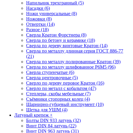
Напильник трехгранный (5)
Насадки (6)
Ножи универсальные (8)
Ножовки (8)
Отвертки (14)
Разное (18)
Сверла Кратон Форстнера (8)
Сверла по бетону и керамике (18)
Сверла по дереву винтовые Кратон (14)
Сверла по металлу длинная серия ГОСТ 886-77
(21)
Сверла по металлу полированные Кратон (39)
Сверла по металлу шлифованное Р6М5 (96)
Сверла ступенчатые (6)
Сверла центровочные (5)
Сверло по дереву перовое Кратон (16)
Сверло по металл с кобальтом (47)
Степлеры, скобы мебельные (7)
Съёмники стопорных колец (4)
Шарнирно-губцевый инструмент (10)
Щетка для УШМ (4)
Латуный крепеж
+
Болты DIN 933 латунь (32)
Винт DIN 84 латунь (22)
Винт DIN 963 латунь (31)