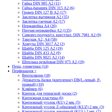
Гайка DIN 985 А2 (11)
Гайка-барашек DIN 315 А2 (6)
Гровер DIN 127 В А2 (17)
Заклепка вытяжная А2 (35)
Заклепка гаечная А2 (17)
Нержавейка А4 (20)
Прочая нержавейка А2 (135)
Саморез полукр/гл. крест/шл. DIN 7981 А2 (9)
Такелаж А2, А4 (58)
Хомуты DIN 3017 А2 (2)
Шайба DIN 125 А2 (19)
Шайба DIN 433 А2 (9)
Шайба DIN 9021 А2 (14)
Шпилька резьбовая DIN 975 А2 (19)
Пена, герметики (14)
Перфорация
+
Вентиляция (18)
Держатель балки (крепление) DB(L-левый, P-
правый) (10)
Кляймер (6)
Крепеж для террасной доски (2)
Крепежная пластина (6)
Крепежный уголок (KU) 2 мм. (5)
Крепежный уголок Z-образный (KUZ) 2 мм. (3)
Крепежный уголок анкерный (KUL) 2 мм. (7)