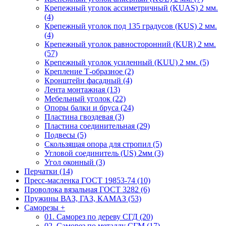
Крепежный уголок ассиметричный (KUAS) 2 мм.
(4)
Крепежный уголок под 135 градусов (KUS) 2 мм.
(4)
Крепежный уголок равносторонний (KUR) 2 мм.
(57)
Крепежный уголок усиленный (KUU) 2 мм. (5)
Крепление Т-образное (2)
Кронштейн фасадный (4)
Лента монтажная (13)
Мебельный уголок (22)
Опоры балки и бруса (24)
Пластина гвоздевая (3)
Пластина соединительная (29)
Подвесы (5)
Скользящая опора для стропил (5)
Угловой соединитель (US) 2мм (3)
Угол оконный (3)
Перчатки (14)
Пресс-масленка ГОСТ 19853-74 (10)
Проволока вязальная ГОСТ 3282 (6)
Пружины ВАЗ, ГАЗ, КАМАЗ (53)
Саморезы
+
01. Саморез по дереву СГД (20)
02. Саморез по металлу СГМ (17)