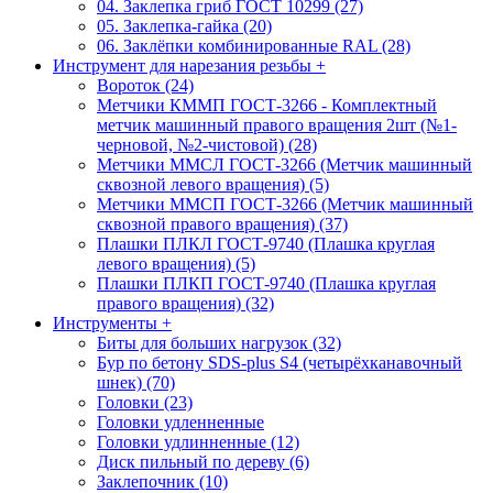
04. Заклепка гриб ГОСТ 10299 (27)
05. Заклепка-гайка (20)
06. Заклёпки комбинированные RAL (28)
Инструмент для нарезания резьбы
+
Вороток (24)
Метчики КММП ГОСТ-3266 - Комплектный
метчик машинный правого вращения 2шт (№1-
черновой, №2-чистовой) (28)
Метчики ММСЛ ГОСТ-3266 (Метчик машинный
сквозной левого вращения) (5)
Метчики ММСП ГОСТ-3266 (Метчик машинный
сквозной правого вращения) (37)
Плашки ПЛКЛ ГОСТ-9740 (Плашка круглая
левого вращения) (5)
Плашки ПЛКП ГОСТ-9740 (Плашка круглая
правого вращения) (32)
Инструменты
+
Биты для больших нагрузок (32)
Бур по бетону SDS-plus S4 (четырёхканавочный
шнек) (70)
Головки (23)
Головки удленненные
Головки удлинненные (12)
Диск пильный по дереву (6)
Заклепочник (10)