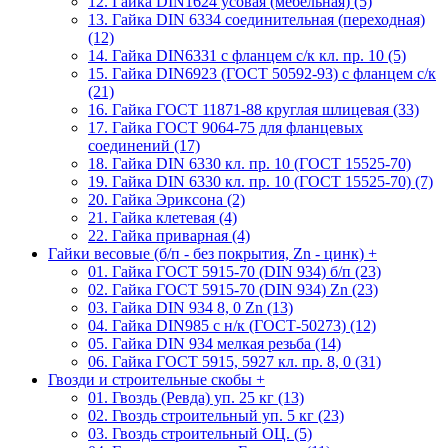
12. Гайка DIN1624 усовая (мебельная) (5)
13. Гайка DIN 6334 соединительная (переходная)
(12)
14. Гайка DIN6331 с фланцем с/к кл. пр. 10 (5)
15. Гайка DIN6923 (ГОСТ 50592-93) с фланцем с/к
(21)
16. Гайка ГОСТ 11871-88 круглая шлицевая (33)
17. Гайка ГОСТ 9064-75 для фланцевых
соединений (17)
18. Гайка DIN 6330 кл. пр. 10 (ГОСТ 15525-70)
19. Гайка DIN 6330 кл. пр. 10 (ГОСТ 15525-70) (7)
20. Гайка Эриксона (2)
21. Гайка клетевая (4)
22. Гайка приварная (4)
Гайки весовые (б/п - без покрытия, Zn - цинк)
+
01. Гайка ГОСТ 5915-70 (DIN 934) б/п (23)
02. Гайка ГОСТ 5915-70 (DIN 934) Zn (23)
03. Гайка DIN 934 8, 0 Zn (13)
04. Гайка DIN985 с н/к (ГОСТ-50273) (12)
05. Гайка DIN 934 мелкая резьба (14)
06. Гайка ГОСТ 5915, 5927 кл. пр. 8, 0 (31)
Гвозди и строительные скобы
+
01. Гвоздь (Ревда) уп. 25 кг (13)
02. Гвоздь строительный уп. 5 кг (23)
03. Гвоздь строительный ОЦ. (5)