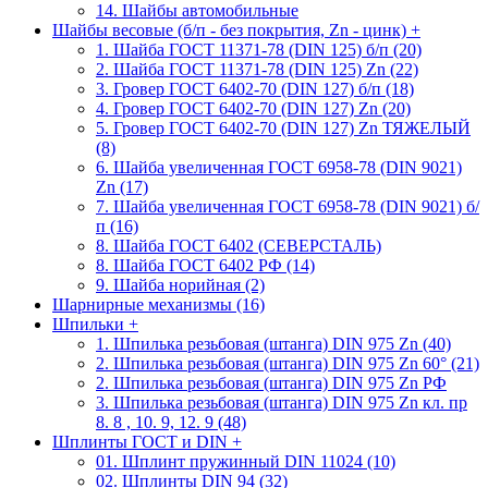
14. Шайбы автомобильные
Шайбы весовые (б/п - без покрытия, Zn - цинк)
+
1. Шайба ГОСТ 11371-78 (DIN 125) б/п (20)
2. Шайба ГОСТ 11371-78 (DIN 125) Zn (22)
3. Гровер ГОСТ 6402-70 (DIN 127) б/п (18)
4. Гровер ГОСТ 6402-70 (DIN 127) Zn (20)
5. Гровер ГОСТ 6402-70 (DIN 127) Zn ТЯЖЕЛЫЙ
(8)
6. Шайба увеличенная ГОСТ 6958-78 (DIN 9021)
Zn (17)
7. Шайба увеличенная ГОСТ 6958-78 (DIN 9021) б/
п (16)
8. Шайба ГОСТ 6402 (СЕВЕРСТАЛЬ)
8. Шайба ГОСТ 6402 РФ (14)
9. Шайба норийная (2)
Шарнирные механизмы (16)
Шпильки
+
1. Шпилька резьбовая (штанга) DIN 975 Zn (40)
2. Шпилька резьбовая (штанга) DIN 975 Zn 60° (21)
2. Шпилька резьбовая (штанга) DIN 975 Zn РФ
3. Шпилька резьбовая (штанга) DIN 975 Zn кл. пр
8. 8 , 10. 9, 12. 9 (48)
Шплинты ГОСТ и DIN
+
01. Шплинт пружинный DIN 11024 (10)
02. Шплинты DIN 94 (32)