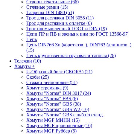
Стропы текстильные (66)
Стяжные ремни (15)
Талрепы DIN 1480 (51)
Трос для растяжки DIN 3055 (11)
Трос для растяжки в оплетке (6)
Трос промышленный ГОСТ и DIN (19)
Цепи ПР и ПВ и звенья к ним по ГОСТ 13568-97
Цепь
Цепь DIN766 Zn (короткозв. ), DIN763 (длиннозв. )
(15)
Цепь круглозвенная грузовая и тяговая (26)
Тележки (10)
Хомуты
+
U-Образный болт (СКОБА) (21)
Скобы (25)
Стяжки нейлоновые (51)
Хомут стремянка (9)
Хомуты "Norma" DIN 3017 (24)
Хомуты "Norma" FBS (6)
Хомуты "Norma" GBS (38)
Хомуты "Norma" GBS W2 (16)
Хомуты "Norma" GBS с ш/б по станд.
Хомуты MGF МИНИ (15)
Хомуты MGF проволочные (16)
Хомуты MGF Руббер (5)