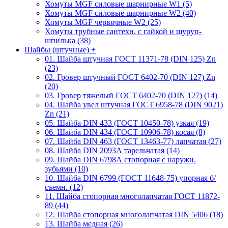
Хомуты MGF силовые шарнирные W1 (5)
Хомуты MGF силовые шарнирные W2 (40)
Хомуты MGF червячные W2 (25)
Хомуты трубные сантехн. с гайкой и шуруп-
шпилька (38)
Шайбы (штучные)
+
01. Шайба штучная ГОСТ 11371-78 (DIN 125) Zn
(23)
02. Гровер штучный ГОСТ 6402-70 (DIN 127) Zn
(20)
03. Гровер тяжелый ГОСТ 6402-70 (DIN 127) (14)
04. Шайба увел штучная ГОСТ 6958-78 (DIN 9021)
Zn (21)
05. Шайба DIN 433 (ГОСТ 10450-78) узкая (19)
06. Шайба DIN 434 (ГОСТ 10906-78) косая (8)
07. Шайба DIN 463 (ГОСТ 13463-77) лапчатая (27)
08. Шайба DIN 2093А тарельчатая (14)
09. Шайба DIN 6798А стопорная с наружн.
зубьями (10)
10. Шайба DIN 6799 (ГОСТ 11648-75) упорная б/
съемн. (12)
11. Шайба стопорная многолапчатая ГОСТ 11872-
89 (44)
12. Шайба стопорная многолапчатая DIN 5406 (18)
13. Шайба медная (26)