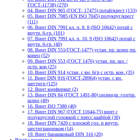
ГОСТ-11738) (270)
04. Винт DIN 965 (ГОСТ- 17475) потай/крест (133)
05. Винт DIN 7985 (EN ISO 7045) полукруг/крест
(111)
06. Винт DIN 7991 кл. п. 8. 8 (ISO 10642) потай с
внутр. 6-гр. (101)
07. Винт DIN 7991 кл. п. 10. 9 (ISO 10642) потай с
внутр. 6-гр. (40)
08. Винт DIN 551(ГОСТ-1477) устан. пр. шлиц пр.
конец (52)
09. Винт DIN 553 (ГОСТ 1476) устан. пр. шл. /
остр. кон (25)
10. Винт DIN 914 устан. с вн. 6гр с остр. кон. (35)
11. Винт DIN 916 (ГОСТ-28964) устан. с вн.
шестигр (125)
12. Винт конфирмат (2)
13. Винт DIN 84 (ГОСТ 1491-80) цилиндр. гол/пр.
шлиц (49)
16. Винт ISO 7380 (40)
17. Винт DIN 967 (ГОСТ 11644-75) винт с
полукруглой головкой с пресс-шайбой (30)
18. Винт DIN 7420 с плоской гол. и внутр.
шестигранником (14)
19. Винт барашковый DIN 316 (20)
Винты весовые
+