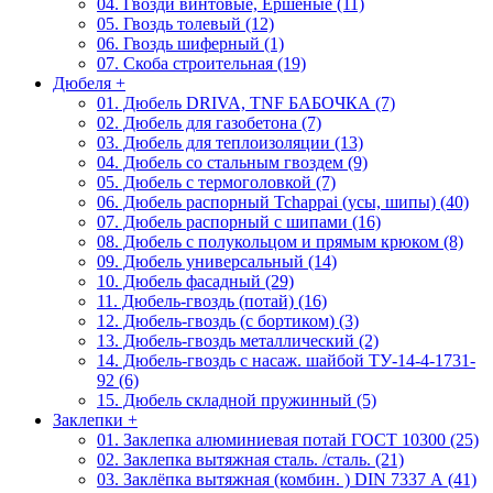
04. Гвозди винтовые, Ершеные (11)
05. Гвоздь толевый (12)
06. Гвоздь шиферный (1)
07. Скоба строительная (19)
Дюбеля
+
01. Дюбель DRIVA, TNF БАБОЧКА (7)
02. Дюбель для газобетона (7)
03. Дюбель для теплоизоляции (13)
04. Дюбель со стальным гвоздем (9)
05. Дюбель с термоголовкой (7)
06. Дюбель распорный Tchappai (усы, шипы) (40)
07. Дюбель распорный с шипами (16)
08. Дюбель с полукольцом и прямым крюком (8)
09. Дюбель универсальный (14)
10. Дюбель фасадный (29)
11. Дюбель-гвоздь (потай) (16)
12. Дюбель-гвоздь (с бортиком) (3)
13. Дюбель-гвоздь металлический (2)
14. Дюбель-гвоздь с насаж. шайбой ТУ-14-4-1731-
92 (6)
15. Дюбель складной пружинный (5)
Заклепки
+
01. Заклепка алюминиевая потай ГОСТ 10300 (25)
02. Заклепка вытяжная сталь. /сталь. (21)
03. Заклёпка вытяжная (комбин. ) DIN 7337 А (41)