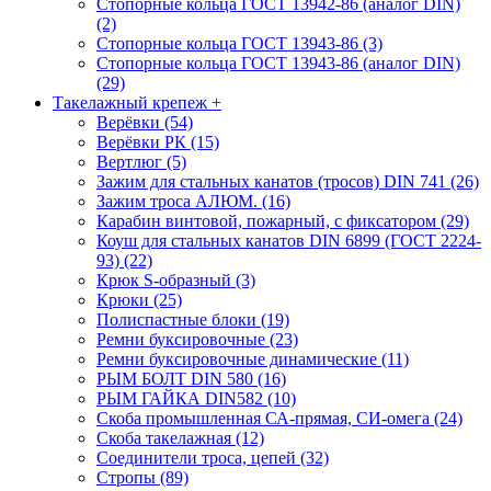
Стопорные кольца ГОСТ 13942-86 (аналог DIN)
(2)
Стопорные кольца ГОСТ 13943-86 (3)
Стопорные кольца ГОСТ 13943-86 (аналог DIN)
(29)
Такелажный крепеж
+
Верёвки (54)
Верёвки РК (15)
Вертлюг (5)
Зажим для стальных канатов (тросов) DIN 741 (26)
Зажим троса АЛЮМ. (16)
Карабин винтовой, пожарный, с фиксатором (29)
Коуш для стальных канатов DIN 6899 (ГОСТ 2224-
93) (22)
Крюк S-образный (3)
Крюки (25)
Полиспастные блоки (19)
Ремни буксировочные (23)
Ремни буксировочные динамические (11)
РЫМ БОЛТ DIN 580 (16)
РЫМ ГАЙКА DIN582 (10)
Скоба промышленная СА-прямая, СИ-омега (24)
Скоба такелажная (12)
Соединители троса, цепей (32)
Стропы (89)