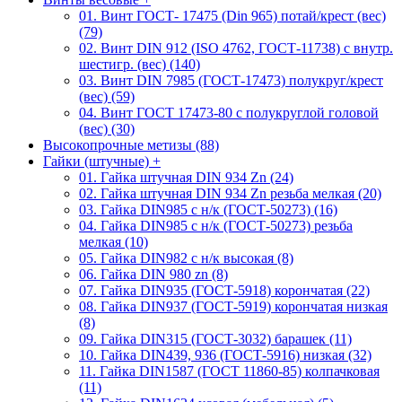
01. Винт ГОСТ- 17475 (Din 965) потай/крест (вес)
(79)
02. Винт DIN 912 (ISO 4762, ГОСТ-11738) с внутр.
шестигр. (вес) (140)
03. Винт DIN 7985 (ГОСТ-17473) полукруг/крест
(вес) (59)
04. Винт ГОСТ 17473-80 c полукруглой головой
(вес) (30)
Высокопрочные метизы (88)
Гайки (штучные)
+
01. Гайка штучная DIN 934 Zn (24)
02. Гайка штучная DIN 934 Zn резьба мелкая (20)
03. Гайка DIN985 с н/к (ГОСТ-50273) (16)
04. Гайка DIN985 с н/к (ГОСТ-50273) резьба
мелкая (10)
05. Гайка DIN982 с н/к высокая (8)
06. Гайка DIN 980 zn (8)
07. Гайка DIN935 (ГОСТ-5918) корончатая (22)
08. Гайка DIN937 (ГОСТ-5919) корончатая низкая
(8)
09. Гайка DIN315 (ГОСТ-3032) барашек (11)
10. Гайка DIN439, 936 (ГОСТ-5916) низкая (32)
11. Гайка DIN1587 (ГОСТ 11860-85) колпачковая
(11)