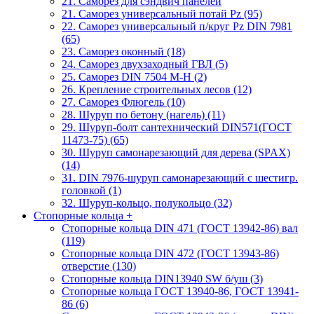
21. Саморез для сэндвич панелей
21. Саморез универсальный потай Pz (95)
22. Саморез универсальный п/круг Pz DIN 7981
(65)
23. Саморез оконный (18)
24. Саморез двухзаходный ГВЛ (5)
25. Саморез DIN 7504 M-H (2)
26. Крепление строительных лесов (12)
27. Саморез Флюгель (10)
28. Шуруп по бетону (нагель) (11)
29. Шуруп-болт сантехнический DIN571(ГОСТ
11473-75) (65)
30. Шуруп самонарезающий для дерева (SPAX)
(14)
31. DIN 7976-шуруп самонарезающий с шестигр.
головкой (1)
32. Шуруп-кольцо, полукольцо (32)
Стопорные кольца
+
Стопорные кольца DIN 471 (ГОСТ 13942-86) вал
(119)
Стопорные кольца DIN 472 (ГОСТ 13943-86)
отверстие (130)
Стопорные кольца DIN13940 SW б/уш (3)
Стопорные кольца ГОСТ 13940-86, ГОСТ 13941-
86 (6)