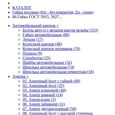
КАТАЛОГ
Гайки весовые (б/п - без покрытия, Zn - цинк)
06.Гайка ГОСТ 5915, 5927...
Автомобильный крепеж
+
Болты авто и с мелким шагом резьбы (333)
Гайки автомобильные (86)
Детали (17)
Колесный крепеж (48)
Колесный крепеж иномарок (70)
Пальцы (9)
Спецболты (25)
Шайбы автомобильные (32)
Шпилька автомобильная (74)
Шпилька автомобильная ремонтная (18)
Анкера
+
01. Анкерный болт с гайкой (49)
02. Анкерный болт (25)
03. Анкер клиновой (40)
04. Анкер рамный (14)
05. Анкер-клин (2)
06. Анкер забивной (11)
07. Анкер двухраспорный (50)
08. Анкерный болт с высокой степенью