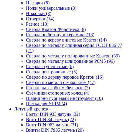
Насадки (6)
Ножи универсальные (8)
Ножовки (8)
Отвертки (14)
Разное (18)
Сверла Кратон Форстнера (8)
Сверла по бетону и керамике (18)
Сверла по дереву винтовые Кратон (14)
Сверла по металлу длинная серия ГОСТ 886-77
(21)
Сверла по металлу полированные Кратон (39)
Сверла по металлу шлифованное Р6М5 (96)
Сверла ступенчатые (6)
Сверла центровочные (5)
Сверло по дереву перовое Кратон (16)
Сверло по металл с кобальтом (47)
Степлеры, скобы мебельные (7)
Съёмники стопорных колец (4)
Шарнирно-губцевый инструмент (10)
Щетка для УШМ (4)
Латуный крепеж
+
Болты DIN 933 латунь (32)
Винт DIN 84 латунь (22)
Винт DIN 963 латунь (31)
Винты DIN 7985 латунь (20)