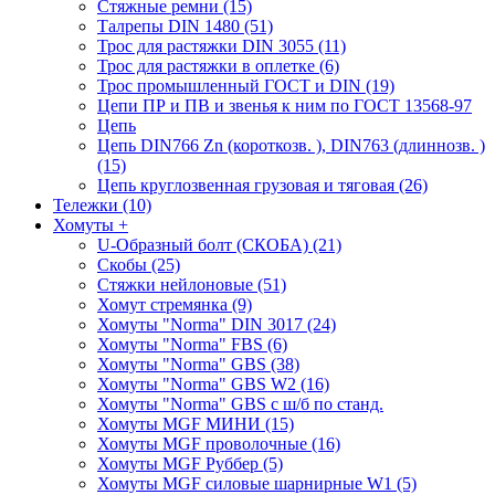
Стяжные ремни (15)
Талрепы DIN 1480 (51)
Трос для растяжки DIN 3055 (11)
Трос для растяжки в оплетке (6)
Трос промышленный ГОСТ и DIN (19)
Цепи ПР и ПВ и звенья к ним по ГОСТ 13568-97
Цепь
Цепь DIN766 Zn (короткозв. ), DIN763 (длиннозв. )
(15)
Цепь круглозвенная грузовая и тяговая (26)
Тележки (10)
Хомуты
+
U-Образный болт (СКОБА) (21)
Скобы (25)
Стяжки нейлоновые (51)
Хомут стремянка (9)
Хомуты "Norma" DIN 3017 (24)
Хомуты "Norma" FBS (6)
Хомуты "Norma" GBS (38)
Хомуты "Norma" GBS W2 (16)
Хомуты "Norma" GBS с ш/б по станд.
Хомуты MGF МИНИ (15)
Хомуты MGF проволочные (16)
Хомуты MGF Руббер (5)
Хомуты MGF силовые шарнирные W1 (5)