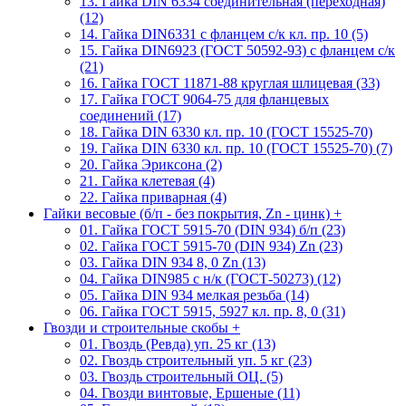
13. Гайка DIN 6334 соединительная (переходная)
(12)
14. Гайка DIN6331 с фланцем с/к кл. пр. 10 (5)
15. Гайка DIN6923 (ГОСТ 50592-93) с фланцем с/к
(21)
16. Гайка ГОСТ 11871-88 круглая шлицевая (33)
17. Гайка ГОСТ 9064-75 для фланцевых
соединений (17)
18. Гайка DIN 6330 кл. пр. 10 (ГОСТ 15525-70)
19. Гайка DIN 6330 кл. пр. 10 (ГОСТ 15525-70) (7)
20. Гайка Эриксона (2)
21. Гайка клетевая (4)
22. Гайка приварная (4)
Гайки весовые (б/п - без покрытия, Zn - цинк)
+
01. Гайка ГОСТ 5915-70 (DIN 934) б/п (23)
02. Гайка ГОСТ 5915-70 (DIN 934) Zn (23)
03. Гайка DIN 934 8, 0 Zn (13)
04. Гайка DIN985 с н/к (ГОСТ-50273) (12)
05. Гайка DIN 934 мелкая резьба (14)
06. Гайка ГОСТ 5915, 5927 кл. пр. 8, 0 (31)
Гвозди и строительные скобы
+
01. Гвоздь (Ревда) уп. 25 кг (13)
02. Гвоздь строительный уп. 5 кг (23)
03. Гвоздь строительный ОЦ. (5)
04. Гвозди винтовые, Ершеные (11)