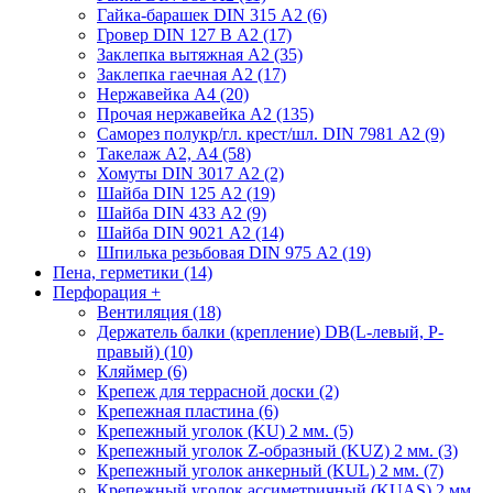
Гайка-барашек DIN 315 А2 (6)
Гровер DIN 127 В А2 (17)
Заклепка вытяжная А2 (35)
Заклепка гаечная А2 (17)
Нержавейка А4 (20)
Прочая нержавейка А2 (135)
Саморез полукр/гл. крест/шл. DIN 7981 А2 (9)
Такелаж А2, А4 (58)
Хомуты DIN 3017 А2 (2)
Шайба DIN 125 А2 (19)
Шайба DIN 433 А2 (9)
Шайба DIN 9021 А2 (14)
Шпилька резьбовая DIN 975 А2 (19)
Пена, герметики (14)
Перфорация
+
Вентиляция (18)
Держатель балки (крепление) DB(L-левый, P-
правый) (10)
Кляймер (6)
Крепеж для террасной доски (2)
Крепежная пластина (6)
Крепежный уголок (KU) 2 мм. (5)
Крепежный уголок Z-образный (KUZ) 2 мм. (3)
Крепежный уголок анкерный (KUL) 2 мм. (7)
Крепежный уголок ассиметричный (KUAS) 2 мм.