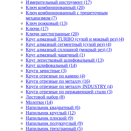
Измерительный инструмент (17)
Ключ комбинированный (20)
Ключ комбинированный с трещеточным
механизмом (7)
Ключ рожковый (13)
Ключи (17)
Ключи шестигранные (20)
Круг алмазный TURBO (сухой и мокрый рез) (4)
Круг алмазный сегментный (сухой рез) (4)
Круг алмазный сплошной (мокрый рез) (3)
Круг алмазный чашечный (1)
Круг лепестковый шлифовальный (13)
Круг шлифовальный (14)
Круги зачистные (3)
Круги отрезные по камню (4)
Круги отрезные по металлу (16)
Круги отрезные по металлу INDUSTRY (4)
Круги отрезные по нержавеющей стали (3)
Листовой набор (8)
Молотки (14)
Напильник квадратный (6)
Напильник круглый (12)
Напильник плоский (9)
Напильник полукруглый (9)
Напильник трехгранный (5)