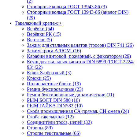
(2)
Стопорные кольца ГОСТ 13943-86 (3)
Стопорные кольца ГОСТ 13943-86 (аналог DIN)
(29)
Такелажный крепеж
+
Верёвки (54)
Верёвки РК (15)
Вертлюг (5)
Зажим для стальных канатов (тросов) DIN 741 (26)
Зажим троса АЛЮМ. (16)
Карабин винтовой, пожарный, с фиксатором (29)
Коуш для стальных канатов DIN 6899 (ГОСТ 2224-
93) (22)
Крюк S-образный (3)
Крюки (25)
Полиспастные блоки (19)
Ремни буксировочные (23)
Ремни буксировочные динамические (11)
РЫМ БОЛТ DIN 580 (16)
РЫМ ГАЙКА DIN582 (10)
Скоба промышленная СА-прямая, СИ-омега (24)
Скоба такелажная (12)
Соединители троса, цепей (32)
Стропы (89)
Стропы текстильные (66)