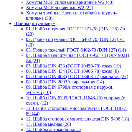
Хомуты MGF силовые шарнирные W2 (40)
Хомуты MGF червячные W2 (25)
Хомуты трубные сантехн. с гайкой и шуруп-
шпилька (38)
Шайбы (штучные)
+
01. Шайба штучная ГОСТ 11371-78 (DIN 125) Zn
(23)
02. Гровер штучный ГОСТ 6402-70 (DIN 127) Zn
(20)
03. Гровер тяжелый ГОСТ 6402-70 (DIN 127) (14)
04. Шайба увел штучная ГОСТ 6958-78 (DIN 9021)
Zn (21)
05. Шайба DIN 433 (ГОСТ 10450-78) узкая (19)
06. Шайба DIN 434 (ГОСТ 10906-78) косая (8)
07. Шайба DIN 463 (ГОСТ 13463-77) лапчатая (27)
08. Шайба DIN 2093А тарельчатая (14)
09. Шайба DIN 6798А стопорная с наружн.
зубьями (10)
10. Шайба DIN 6799 (ГОСТ 11648-75) упорная б/
съемн. (12)
11. Шайба стопорная многолапчатая ГОСТ 11872-
89 (44)
12. Шайба стопорная многолапчатая DIN 5406 (18)
13. Шайба медная (26)
14. Шайбы автомобильные