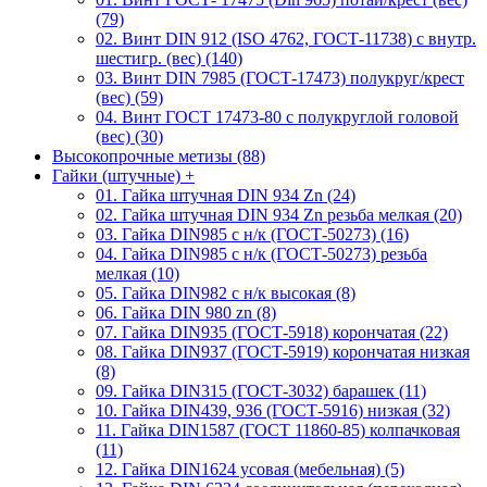
(79)
02. Винт DIN 912 (ISO 4762, ГОСТ-11738) с внутр.
шестигр. (вес) (140)
03. Винт DIN 7985 (ГОСТ-17473) полукруг/крест
(вес) (59)
04. Винт ГОСТ 17473-80 c полукруглой головой
(вес) (30)
Высокопрочные метизы (88)
Гайки (штучные)
+
01. Гайка штучная DIN 934 Zn (24)
02. Гайка штучная DIN 934 Zn резьба мелкая (20)
03. Гайка DIN985 с н/к (ГОСТ-50273) (16)
04. Гайка DIN985 с н/к (ГОСТ-50273) резьба
мелкая (10)
05. Гайка DIN982 с н/к высокая (8)
06. Гайка DIN 980 zn (8)
07. Гайка DIN935 (ГОСТ-5918) корончатая (22)
08. Гайка DIN937 (ГОСТ-5919) корончатая низкая
(8)
09. Гайка DIN315 (ГОСТ-3032) барашек (11)
10. Гайка DIN439, 936 (ГОСТ-5916) низкая (32)
11. Гайка DIN1587 (ГОСТ 11860-85) колпачковая
(11)
12. Гайка DIN1624 усовая (мебельная) (5)