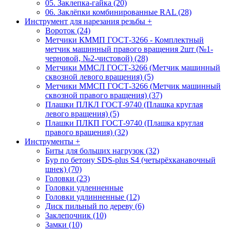
05. Заклепка-гайка (20)
06. Заклёпки комбинированные RAL (28)
Инструмент для нарезания резьбы
+
Вороток (24)
Метчики КММП ГОСТ-3266 - Комплектный
метчик машинный правого вращения 2шт (№1-
черновой, №2-чистовой) (28)
Метчики ММСЛ ГОСТ-3266 (Метчик машинный
сквозной левого вращения) (5)
Метчики ММСП ГОСТ-3266 (Метчик машинный
сквозной правого вращения) (37)
Плашки ПЛКЛ ГОСТ-9740 (Плашка круглая
левого вращения) (5)
Плашки ПЛКП ГОСТ-9740 (Плашка круглая
правого вращения) (32)
Инструменты
+
Биты для больших нагрузок (32)
Бур по бетону SDS-plus S4 (четырёхканавочный
шнек) (70)
Головки (23)
Головки удленненные
Головки удлинненные (12)
Диск пильный по дереву (6)
Заклепочник (10)
Замки (10)