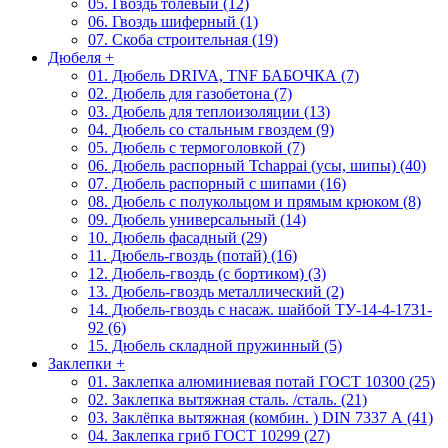
05. Гвоздь толевый (12)
06. Гвоздь шиферный (1)
07. Скоба строительная (19)
Дюбеля
+
01. Дюбель DRIVA, TNF БАБОЧКА (7)
02. Дюбель для газобетона (7)
03. Дюбель для теплоизоляции (13)
04. Дюбель со стальным гвоздем (9)
05. Дюбель с термоголовкой (7)
06. Дюбель распорный Tchappai (усы, шипы) (40)
07. Дюбель распорный с шипами (16)
08. Дюбель с полукольцом и прямым крюком (8)
09. Дюбель универсальный (14)
10. Дюбель фасадный (29)
11. Дюбель-гвоздь (потай) (16)
12. Дюбель-гвоздь (с бортиком) (3)
13. Дюбель-гвоздь металлический (2)
14. Дюбель-гвоздь с насаж. шайбой ТУ-14-4-1731-
92 (6)
15. Дюбель складной пружинный (5)
Заклепки
+
01. Заклепка алюминиевая потай ГОСТ 10300 (25)
02. Заклепка вытяжная сталь. /сталь. (21)
03. Заклёпка вытяжная (комбин. ) DIN 7337 А (41)
04. Заклепка гриб ГОСТ 10299 (27)