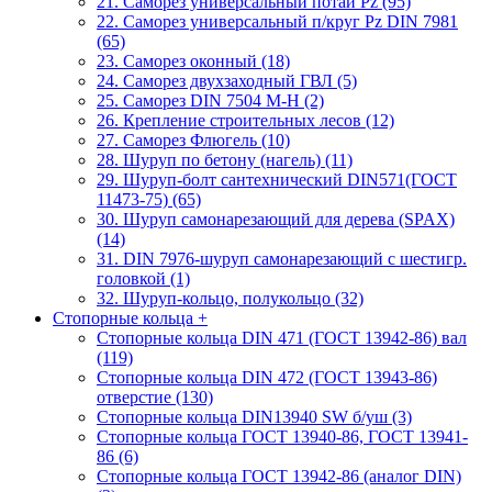
21. Саморез универсальный потай Pz (95)
22. Саморез универсальный п/круг Pz DIN 7981
(65)
23. Саморез оконный (18)
24. Саморез двухзаходный ГВЛ (5)
25. Саморез DIN 7504 M-H (2)
26. Крепление строительных лесов (12)
27. Саморез Флюгель (10)
28. Шуруп по бетону (нагель) (11)
29. Шуруп-болт сантехнический DIN571(ГОСТ
11473-75) (65)
30. Шуруп самонарезающий для дерева (SPAX)
(14)
31. DIN 7976-шуруп самонарезающий с шестигр.
головкой (1)
32. Шуруп-кольцо, полукольцо (32)
Стопорные кольца
+
Стопорные кольца DIN 471 (ГОСТ 13942-86) вал
(119)
Стопорные кольца DIN 472 (ГОСТ 13943-86)
отверстие (130)
Стопорные кольца DIN13940 SW б/уш (3)
Стопорные кольца ГОСТ 13940-86, ГОСТ 13941-
86 (6)
Стопорные кольца ГОСТ 13942-86 (аналог DIN)