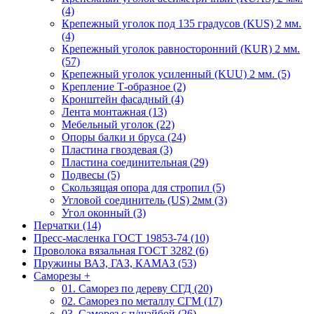
(4)
Крепежный уголок под 135 градусов (KUS) 2 мм.
(4)
Крепежный уголок равносторонний (KUR) 2 мм.
(57)
Крепежный уголок усиленный (KUU) 2 мм. (5)
Крепление Т-образное (2)
Кронштейн фасадный (4)
Лента монтажная (13)
Мебельный уголок (22)
Опоры балки и бруса (24)
Пластина гвоздевая (3)
Пластина соединительная (29)
Подвесы (5)
Скользящая опора для стропил (5)
Угловой соединитель (US) 2мм (3)
Угол оконный (3)
Перчатки (14)
Пресс-масленка ГОСТ 19853-74 (10)
Проволока вязальная ГОСТ 3282 (6)
Пружины ВАЗ, ГАЗ, КАМАЗ (53)
Саморезы
+
01. Саморез по дереву СГД (20)
02. Саморез по металлу СГМ (17)
03. Саморез с п/шайбой (26)