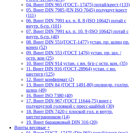
04. Винт DIN 965 (ГОСТ- 17475) потай/крест (133)
05. Винт DIN 7985 (EN ISO 7045) полукруг/крест
(111)
06. Винт DIN 7991 кл. п. 8. 8 (ISO 10642) потай с
внутр. 6-гр. (101)
07. Винт DIN 7991 кл. п. 10. 9 (ISO 10642) потай с
внутр. 6-гр. (40)
08. Винт DIN 551(ГОСТ-1477) устан. пр. шлиц пр.
конец (52)
09. Винт DIN 553 (ГОСТ 1476) устан. пр. шл. /
остр. кон (25)
10. Винт DIN 914 устан. с вн. 6гр с остр. кон. (35)
11. Винт DIN 916 (ГОСТ-28964) устан. с вн.
шестигр (125)
12. Винт конфирмат (2)
13. Винт DIN 84 (ГОСТ 1491-80) цилиндр. гол/пр.
шлиц (49)
16. Винт ISO 7380 (40)
17. Винт DIN 967 (ГОСТ 11644-75) винт с
полукруглой головкой с пресс-шайбой (30)
18. Винт DIN 7420 с плоской гол. и внутр.
шестигранником (14)
19. Винт барашковый DIN 316 (20)
Винты весовые
+
01. Винт ГОСТ- 17475 (Din 965) потай/крест (вес)