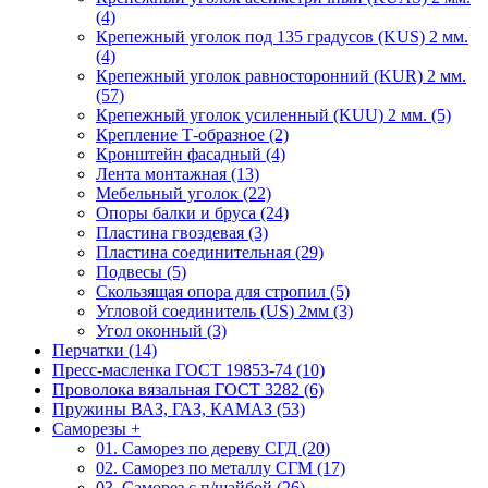
(4)
Крепежный уголок под 135 градусов (KUS) 2 мм.
(4)
Крепежный уголок равносторонний (KUR) 2 мм.
(57)
Крепежный уголок усиленный (KUU) 2 мм. (5)
Крепление Т-образное (2)
Кронштейн фасадный (4)
Лента монтажная (13)
Мебельный уголок (22)
Опоры балки и бруса (24)
Пластина гвоздевая (3)
Пластина соединительная (29)
Подвесы (5)
Скользящая опора для стропил (5)
Угловой соединитель (US) 2мм (3)
Угол оконный (3)
Перчатки (14)
Пресс-масленка ГОСТ 19853-74 (10)
Проволока вязальная ГОСТ 3282 (6)
Пружины ВАЗ, ГАЗ, КАМАЗ (53)
Саморезы
+
01. Саморез по дереву СГД (20)
02. Саморез по металлу СГМ (17)
03. Саморез с п/шайбой (26)