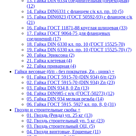
13. Гайка DIN 6334 соединительная (переходная)
(12)
14. Гайка DIN6331 с фланцем с/к кл. пр. 10 (5)
15. Гайка DIN6923 (ГОСТ 50592-93) с фланцем с/к
(21)
16. Гайка ГОСТ 11871-88 круглая шлицевая (33)
17. Гайка ГОСТ 9064-75 для фланцевых
соединений (17)
18. Гайка DIN 6330 кл. пр. 10 (ГОСТ 15525-70)
19. Гайка DIN 6330 кл. пр. 10 (ГОСТ 15525-70) (7)
20. Гайка Эриксона (2)
21. Гайка клетевая (4)
22. Гайка приварная (4)
Гайки весовые (б/п - без покрытия, Zn - цинк)
+
01. Гайка ГОСТ 5915-70 (DIN 934) б/п (23)
02. Гайка ГОСТ 5915-70 (DIN 934) Zn (23)
03. Гайка DIN 934 8, 0 Zn (13)
04. Гайка DIN985 с н/к (ГОСТ-50273) (12)
05. Гайка DIN 934 мелкая резьба (14)
06. Гайка ГОСТ 5915, 5927 кл. пр. 8, 0 (31)
Гвозди и строительные скобы
+
01. Гвоздь (Ревда) уп. 25 кг (13)
02. Гвоздь строительный уп. 5 кг (23)
03. Гвоздь строительный ОЦ. (5)
04. Гвозди винтовые, Ершеные (11)