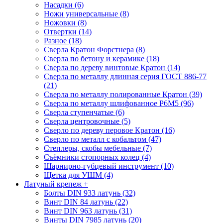
Насадки (6)
Ножи универсальные (8)
Ножовки (8)
Отвертки (14)
Разное (18)
Сверла Кратон Форстнера (8)
Сверла по бетону и керамике (18)
Сверла по дереву винтовые Кратон (14)
Сверла по металлу длинная серия ГОСТ 886-77
(21)
Сверла по металлу полированные Кратон (39)
Сверла по металлу шлифованное Р6М5 (96)
Сверла ступенчатые (6)
Сверла центровочные (5)
Сверло по дереву перовое Кратон (16)
Сверло по металл с кобальтом (47)
Степлеры, скобы мебельные (7)
Съёмники стопорных колец (4)
Шарнирно-губцевый инструмент (10)
Щетка для УШМ (4)
Латуный крепеж
+
Болты DIN 933 латунь (32)
Винт DIN 84 латунь (22)
Винт DIN 963 латунь (31)
Винты DIN 7985 латунь (20)