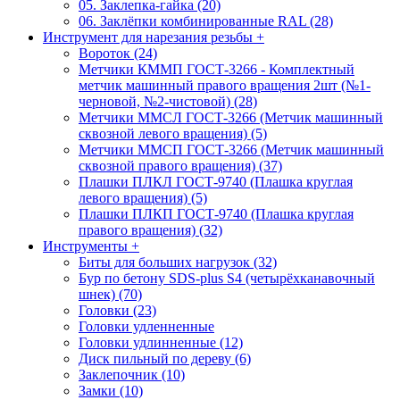
05. Заклепка-гайка (20)
06. Заклёпки комбинированные RAL (28)
Инструмент для нарезания резьбы
+
Вороток (24)
Метчики КММП ГОСТ-3266 - Комплектный
метчик машинный правого вращения 2шт (№1-
черновой, №2-чистовой) (28)
Метчики ММСЛ ГОСТ-3266 (Метчик машинный
сквозной левого вращения) (5)
Метчики ММСП ГОСТ-3266 (Метчик машинный
сквозной правого вращения) (37)
Плашки ПЛКЛ ГОСТ-9740 (Плашка круглая
левого вращения) (5)
Плашки ПЛКП ГОСТ-9740 (Плашка круглая
правого вращения) (32)
Инструменты
+
Биты для больших нагрузок (32)
Бур по бетону SDS-plus S4 (четырёхканавочный
шнек) (70)
Головки (23)
Головки удленненные
Головки удлинненные (12)
Диск пильный по дереву (6)
Заклепочник (10)
Замки (10)