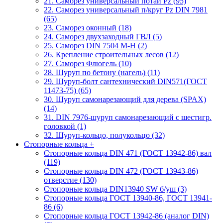
21. Саморез универсальный потай Pz (95)
22. Саморез универсальный п/круг Pz DIN 7981
(65)
23. Саморез оконный (18)
24. Саморез двухзаходный ГВЛ (5)
25. Саморез DIN 7504 M-H (2)
26. Крепление строительных лесов (12)
27. Саморез Флюгель (10)
28. Шуруп по бетону (нагель) (11)
29. Шуруп-болт сантехнический DIN571(ГОСТ
11473-75) (65)
30. Шуруп самонарезающий для дерева (SPAX)
(14)
31. DIN 7976-шуруп самонарезающий с шестигр.
головкой (1)
32. Шуруп-кольцо, полукольцо (32)
Стопорные кольца
+
Стопорные кольца DIN 471 (ГОСТ 13942-86) вал
(119)
Стопорные кольца DIN 472 (ГОСТ 13943-86)
отверстие (130)
Стопорные кольца DIN13940 SW б/уш (3)
Стопорные кольца ГОСТ 13940-86, ГОСТ 13941-
86 (6)
Стопорные кольца ГОСТ 13942-86 (аналог DIN)