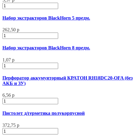
Набор экстракторов BlackHorn 5 предм.
262,50 р
Набор экстракторов BlackHorn 8 предм.
1,07 р
Перфоратор аккумуяторный КРАТОН RH18DC20-OFA (без
АКБ и ЗУ)
6,56 р
Пистолет д/герметика полукорпусной
372,75 р