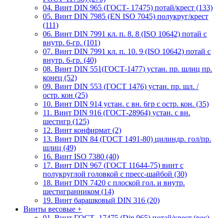
04. Винт DIN 965 (ГОСТ- 17475) потай/крест (133)
05. Винт DIN 7985 (EN ISO 7045) полукруг/крест
(111)
06. Винт DIN 7991 кл. п. 8. 8 (ISO 10642) потай с
внутр. 6-гр. (101)
07. Винт DIN 7991 кл. п. 10. 9 (ISO 10642) потай с
внутр. 6-гр. (40)
08. Винт DIN 551(ГОСТ-1477) устан. пр. шлиц пр.
конец (52)
09. Винт DIN 553 (ГОСТ 1476) устан. пр. шл. /
остр. кон (25)
10. Винт DIN 914 устан. с вн. 6гр с остр. кон. (35)
11. Винт DIN 916 (ГОСТ-28964) устан. с вн.
шестигр (125)
12. Винт конфирмат (2)
13. Винт DIN 84 (ГОСТ 1491-80) цилиндр. гол/пр.
шлиц (49)
16. Винт ISO 7380 (40)
17. Винт DIN 967 (ГОСТ 11644-75) винт с
полукруглой головкой с пресс-шайбой (30)
18. Винт DIN 7420 с плоской гол. и внутр.
шестигранником (14)
19. Винт барашковый DIN 316 (20)
Винты весовые
+
01. Винт ГОСТ- 17475 (Din 965) потай/крест (вес)