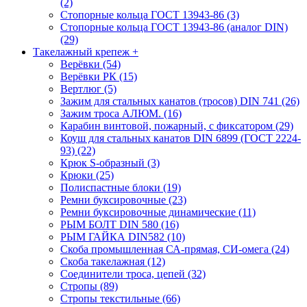
(2)
Стопорные кольца ГОСТ 13943-86 (3)
Стопорные кольца ГОСТ 13943-86 (аналог DIN)
(29)
Такелажный крепеж
+
Верёвки (54)
Верёвки РК (15)
Вертлюг (5)
Зажим для стальных канатов (тросов) DIN 741 (26)
Зажим троса АЛЮМ. (16)
Карабин винтовой, пожарный, с фиксатором (29)
Коуш для стальных канатов DIN 6899 (ГОСТ 2224-
93) (22)
Крюк S-образный (3)
Крюки (25)
Полиспастные блоки (19)
Ремни буксировочные (23)
Ремни буксировочные динамические (11)
РЫМ БОЛТ DIN 580 (16)
РЫМ ГАЙКА DIN582 (10)
Скоба промышленная СА-прямая, СИ-омега (24)
Скоба такелажная (12)
Соединители троса, цепей (32)
Стропы (89)
Стропы текстильные (66)