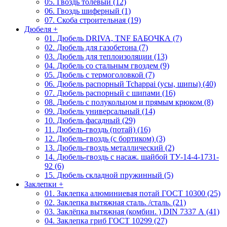
05. Гвоздь толевый (12)
06. Гвоздь шиферный (1)
07. Скоба строительная (19)
Дюбеля
+
01. Дюбель DRIVA, TNF БАБОЧКА (7)
02. Дюбель для газобетона (7)
03. Дюбель для теплоизоляции (13)
04. Дюбель со стальным гвоздем (9)
05. Дюбель с термоголовкой (7)
06. Дюбель распорный Tchappai (усы, шипы) (40)
07. Дюбель распорный с шипами (16)
08. Дюбель с полукольцом и прямым крюком (8)
09. Дюбель универсальный (14)
10. Дюбель фасадный (29)
11. Дюбель-гвоздь (потай) (16)
12. Дюбель-гвоздь (с бортиком) (3)
13. Дюбель-гвоздь металлический (2)
14. Дюбель-гвоздь с насаж. шайбой ТУ-14-4-1731-
92 (6)
15. Дюбель складной пружинный (5)
Заклепки
+
01. Заклепка алюминиевая потай ГОСТ 10300 (25)
02. Заклепка вытяжная сталь. /сталь. (21)
03. Заклёпка вытяжная (комбин. ) DIN 7337 А (41)
04. Заклепка гриб ГОСТ 10299 (27)