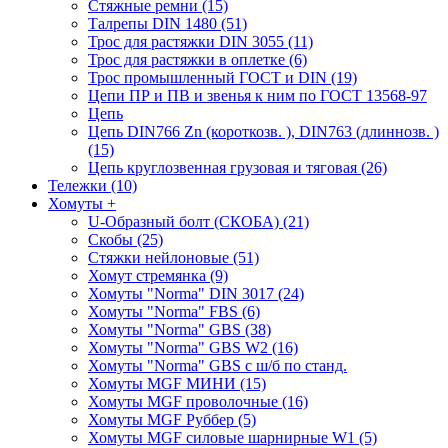
Стяжные ремни (15)
Талрепы DIN 1480 (51)
Трос для растяжки DIN 3055 (11)
Трос для растяжки в оплетке (6)
Трос промышленный ГОСТ и DIN (19)
Цепи ПР и ПВ и звенья к ним по ГОСТ 13568-97
Цепь
Цепь DIN766 Zn (короткозв. ), DIN763 (длиннозв. )
(15)
Цепь круглозвенная грузовая и тяговая (26)
Тележки (10)
Хомуты
+
U-Образный болт (СКОБА) (21)
Скобы (25)
Стяжки нейлоновые (51)
Хомут стремянка (9)
Хомуты "Norma" DIN 3017 (24)
Хомуты "Norma" FBS (6)
Хомуты "Norma" GBS (38)
Хомуты "Norma" GBS W2 (16)
Хомуты "Norma" GBS с ш/б по станд.
Хомуты MGF МИНИ (15)
Хомуты MGF проволочные (16)
Хомуты MGF Руббер (5)
Хомуты MGF силовые шарнирные W1 (5)