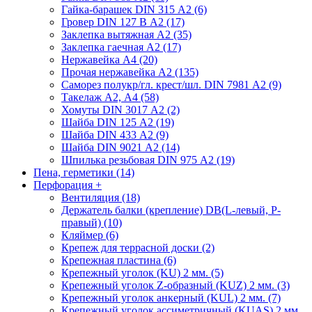
Гайка-барашек DIN 315 А2 (6)
Гровер DIN 127 В А2 (17)
Заклепка вытяжная А2 (35)
Заклепка гаечная А2 (17)
Нержавейка А4 (20)
Прочая нержавейка А2 (135)
Саморез полукр/гл. крест/шл. DIN 7981 А2 (9)
Такелаж А2, А4 (58)
Хомуты DIN 3017 А2 (2)
Шайба DIN 125 А2 (19)
Шайба DIN 433 А2 (9)
Шайба DIN 9021 А2 (14)
Шпилька резьбовая DIN 975 А2 (19)
Пена, герметики (14)
Перфорация
+
Вентиляция (18)
Держатель балки (крепление) DB(L-левый, P-
правый) (10)
Кляймер (6)
Крепеж для террасной доски (2)
Крепежная пластина (6)
Крепежный уголок (KU) 2 мм. (5)
Крепежный уголок Z-образный (KUZ) 2 мм. (3)
Крепежный уголок анкерный (KUL) 2 мм. (7)
Крепежный уголок ассиметричный (KUAS) 2 мм.