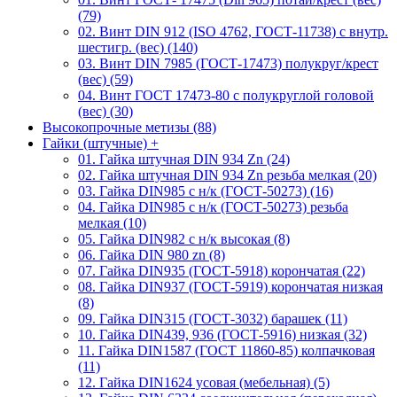
(79)
02. Винт DIN 912 (ISO 4762, ГОСТ-11738) с внутр.
шестигр. (вес) (140)
03. Винт DIN 7985 (ГОСТ-17473) полукруг/крест
(вес) (59)
04. Винт ГОСТ 17473-80 c полукруглой головой
(вес) (30)
Высокопрочные метизы (88)
Гайки (штучные)
+
01. Гайка штучная DIN 934 Zn (24)
02. Гайка штучная DIN 934 Zn резьба мелкая (20)
03. Гайка DIN985 с н/к (ГОСТ-50273) (16)
04. Гайка DIN985 с н/к (ГОСТ-50273) резьба
мелкая (10)
05. Гайка DIN982 с н/к высокая (8)
06. Гайка DIN 980 zn (8)
07. Гайка DIN935 (ГОСТ-5918) корончатая (22)
08. Гайка DIN937 (ГОСТ-5919) корончатая низкая
(8)
09. Гайка DIN315 (ГОСТ-3032) барашек (11)
10. Гайка DIN439, 936 (ГОСТ-5916) низкая (32)
11. Гайка DIN1587 (ГОСТ 11860-85) колпачковая
(11)
12. Гайка DIN1624 усовая (мебельная) (5)