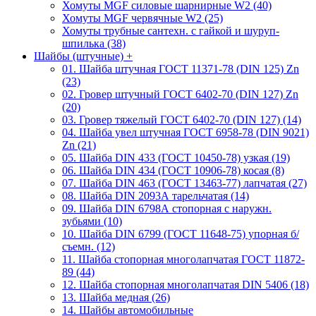
Хомуты MGF силовые шарнирные W2 (40)
Хомуты MGF червячные W2 (25)
Хомуты трубные сантехн. с гайкой и шуруп-
шпилька (38)
Шайбы (штучные)
+
01. Шайба штучная ГОСТ 11371-78 (DIN 125) Zn
(23)
02. Гровер штучный ГОСТ 6402-70 (DIN 127) Zn
(20)
03. Гровер тяжелый ГОСТ 6402-70 (DIN 127) (14)
04. Шайба увел штучная ГОСТ 6958-78 (DIN 9021)
Zn (21)
05. Шайба DIN 433 (ГОСТ 10450-78) узкая (19)
06. Шайба DIN 434 (ГОСТ 10906-78) косая (8)
07. Шайба DIN 463 (ГОСТ 13463-77) лапчатая (27)
08. Шайба DIN 2093А тарельчатая (14)
09. Шайба DIN 6798А стопорная с наружн.
зубьями (10)
10. Шайба DIN 6799 (ГОСТ 11648-75) упорная б/
съемн. (12)
11. Шайба стопорная многолапчатая ГОСТ 11872-
89 (44)
12. Шайба стопорная многолапчатая DIN 5406 (18)
13. Шайба медная (26)
14. Шайбы автомобильные