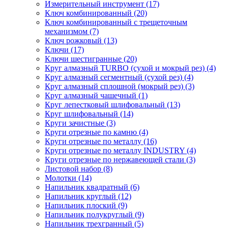
Измерительный инструмент (17)
Ключ комбинированный (20)
Ключ комбинированный с трещеточным
механизмом (7)
Ключ рожковый (13)
Ключи (17)
Ключи шестигранные (20)
Круг алмазный TURBO (сухой и мокрый рез) (4)
Круг алмазный сегментный (сухой рез) (4)
Круг алмазный сплошной (мокрый рез) (3)
Круг алмазный чашечный (1)
Круг лепестковый шлифовальный (13)
Круг шлифовальный (14)
Круги зачистные (3)
Круги отрезные по камню (4)
Круги отрезные по металлу (16)
Круги отрезные по металлу INDUSTRY (4)
Круги отрезные по нержавеющей стали (3)
Листовой набор (8)
Молотки (14)
Напильник квадратный (6)
Напильник круглый (12)
Напильник плоский (9)
Напильник полукруглый (9)
Напильник трехгранный (5)