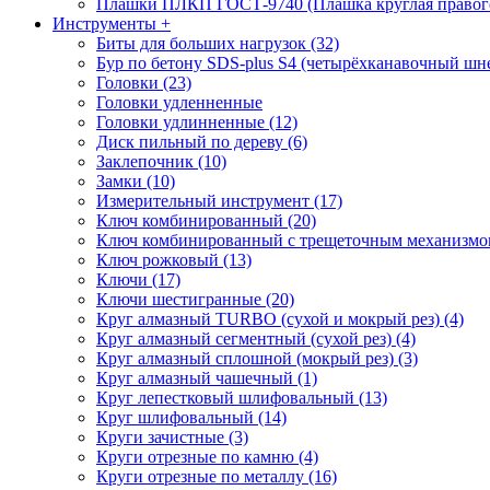
Плашки ПЛКП ГОСТ-9740 (Плашка круглая правого
Инструменты
+
Биты для больших нагрузок (32)
Бур по бетону SDS-plus S4 (четырёхканавочный шне
Головки (23)
Головки удленненные
Головки удлинненные (12)
Диск пильный по дереву (6)
Заклепочник (10)
Замки (10)
Измерительный инструмент (17)
Ключ комбинированный (20)
Ключ комбинированный с трещеточным механизмом
Ключ рожковый (13)
Ключи (17)
Ключи шестигранные (20)
Круг алмазный TURBO (сухой и мокрый рез) (4)
Круг алмазный сегментный (сухой рез) (4)
Круг алмазный сплошной (мокрый рез) (3)
Круг алмазный чашечный (1)
Круг лепестковый шлифовальный (13)
Круг шлифовальный (14)
Круги зачистные (3)
Круги отрезные по камню (4)
Круги отрезные по металлу (16)