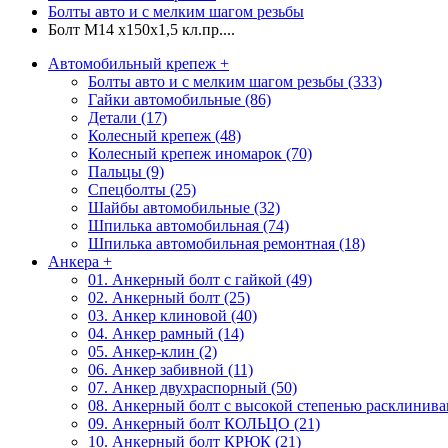
Болты авто и с мелким шагом резьбы
Болт М14 х150х1,5 кл.пр....
Автомобильный крепеж
+
Болты авто и с мелким шагом резьбы (333)
Гайки автомобильные (86)
Детали (17)
Колесный крепеж (48)
Колесный крепеж иномарок (70)
Пальцы (9)
Спецболты (25)
Шайбы автомобильные (32)
Шпилька автомобильная (74)
Шпилька автомобильная ремонтная (18)
Анкера
+
01. Анкерный болт с гайкой (49)
02. Анкерный болт (25)
03. Анкер клиновой (40)
04. Анкер рамный (14)
05. Анкер-клин (2)
06. Анкер забивной (11)
07. Анкер двухраспорный (50)
08. Анкерный болт с высокой степенью расклиниван
09. Анкерный болт КОЛЬЦО (21)
10. Анкерный болт КРЮК (21)