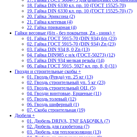
18. Гайка DIN 6330 кл. пр. 10 (ГОСТ 15525-70)
19. Гайка DIN 6330 кл. пр. 10 (ГОСТ 15525-70) (7)
20. Гайка Эриксона (2)
21. Гайка клетевая (4)
22. Гайка приварная (4)
Гайки весовые (б/п - без покрытия, Zn - цинк)
+
01. Гайка ГОСТ 5915-70 (DIN 934) б/п (23)
02. Гайка ГОСТ 5915-70 (DIN 934) Zn (23)
03. Гайка DIN 934 8, 0 Zn (13)
04. Гайка DIN985 с н/к (ГОСТ-50273) (12)
05. Гайка DIN 934 мелкая резьба (14)
06. Гайка ГОСТ 5915, 5927 кл. пр. 8, 0 (31)
Гвозди и строительные скобы
+
01. Гвоздь (Ревда) уп. 25 кг (13)
02. Гвоздь строительный уп. 5 кг (23)
03. Гвоздь строительный ОЦ. (5)
04. Гвозди винтовые, Ершеные (11)
05. Гвоздь толевый (12)
06. Гвоздь шиферный (1)
07. Скоба строительная (19)
Дюбеля
+
01. Дюбель DRIVA, TNF БАБОЧКА (7)
02. Дюбель для газобетона (7)
03. Дюбель для теплоизоляции (13)