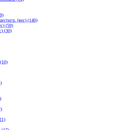
9)
естигр. (вес) (140)
с) (59)
) (30)
(10)
)
)
)
21)
 (17)