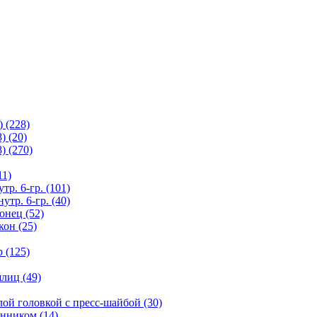
 (228)
) (20)
) (270)
11)
тр. 6-гр. (101)
утр. 6-гр. (40)
онец (52)
кон (25)
 (125)
лиц (49)
лой головкой с пресс-шайбой (30)
анником (14)