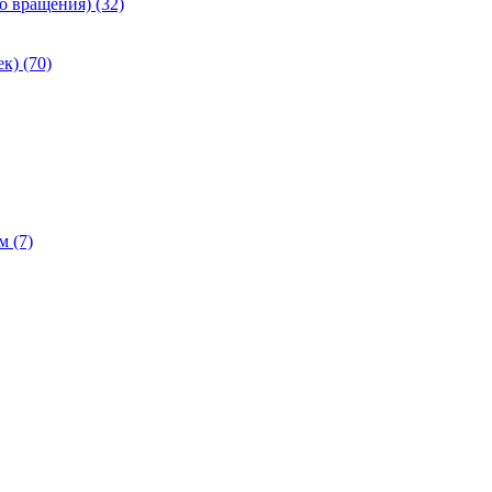
 вращения) (32)
к) (70)
 (7)