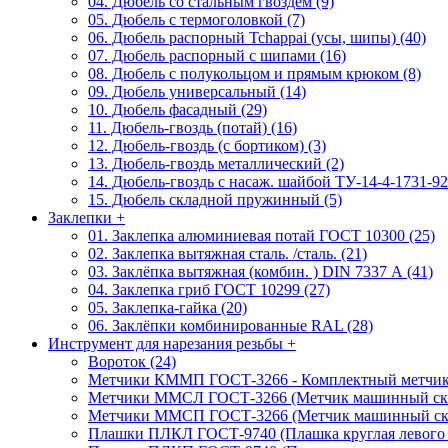
04. Дюбель со стальным гвоздем (9)
05. Дюбель с термоголовкой (7)
06. Дюбель распорный Tchappai (усы, шипы) (40)
07. Дюбель распорный с шипами (16)
08. Дюбель с полукольцом и прямым крюком (8)
09. Дюбель универсальный (14)
10. Дюбель фасадный (29)
11. Дюбель-гвоздь (потай) (16)
12. Дюбель-гвоздь (с бортиком) (3)
13. Дюбель-гвоздь металлический (2)
14. Дюбель-гвоздь с насаж. шайбой ТУ-14-4-1731-92
15. Дюбель складной пружинный (5)
Заклепки
+
01. Заклепка алюминиевая потай ГОСТ 10300 (25)
02. Заклепка вытяжная сталь. /сталь. (21)
03. Заклёпка вытяжная (комбин. ) DIN 7337 А (41)
04. Заклепка гриб ГОСТ 10299 (27)
05. Заклепка-гайка (20)
06. Заклёпки комбинированные RAL (28)
Инструмент для нарезания резьбы
+
Вороток (24)
Метчики КММП ГОСТ-3266 - Комплектный метчик м
Метчики ММСЛ ГОСТ-3266 (Метчик машинный скво
Метчики ММСП ГОСТ-3266 (Метчик машинный скво
Плашки ПЛКЛ ГОСТ-9740 (Плашка круглая левого 