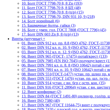
10. Болт ГОСТ 7798-70 8, 8 Zn (193)
11. Болт ГОСТ 7798-70 8, 8 БП (48)
12. Болт ГОСТ 7798-70 8, 8 (п/р) (15)
13. Болт ГОСТ 7798-70, DIN 931 10, 9 (218)
14. Болт норийный (6)
15. Башмачные болты, гайки (3)
16. Болт с умен. гол. ГОСТ 7808 (ГОСТ 7796) (45)
17. Болт DIN 603 Zn 8, 8 (п/р) (13)
Винты (штучные)
+
01. Винт DIN 912 кл. пр. 8.8 (ISO 4762, ГОСТ-11738)
02. Винт DIN 912 кл. п. 10. 9 (ISO 4762, ГОСТ-11738
03. Винт DIN 912 кл. п. 12. 9 (ISO 4762, ГОСТ-11738
04. Винт DIN 965 (ГОСТ- 17475) потай/крест (133)
05. Винт DIN 7985 (EN ISO 7045) полукруг/крест (1
06. Винт DIN 7991 кл. п. 8. 8 (ISO 10642) потай с вну
07. Винт DIN 7991 кл. п. 10. 9 (ISO 10642) потай с вн
08. Винт DIN 551(ГОСТ-1477) устан. пр. шлиц пр. к
09. Винт DIN 553 (ГОСТ 1476) устан. пр. шл. /остр. 
10. Винт DIN 914 устан. с вн. 6гр с остр. кон. (35)
11. Винт DIN 916 (ГОСТ-28964) устан. с вн. шестигр
12. Винт конфирмат (2)
13. Винт DIN 84 (ГОСТ 1491-80) цилиндр. гол/пр. ш
16. Винт ISO 7380 (40)
17. Винт DIN 967 (ГОСТ 11644-75) винт с полукруг
18. Винт DIN 7420 с плоской гол. и внутр. шестигр