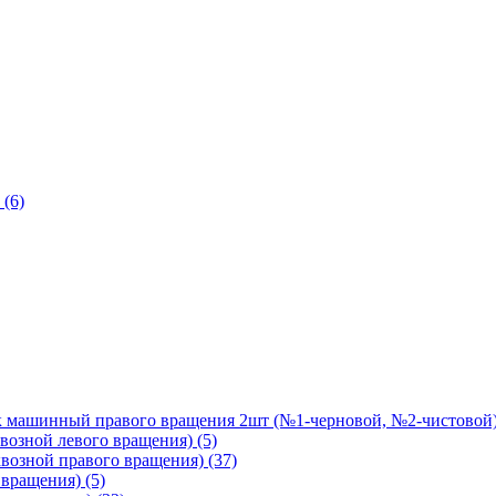
 (6)
ашинный правого вращения 2шт (№1-черновой, №2-чистовой) 
зной левого вращения) (5)
зной правого вращения) (37)
вращения) (5)