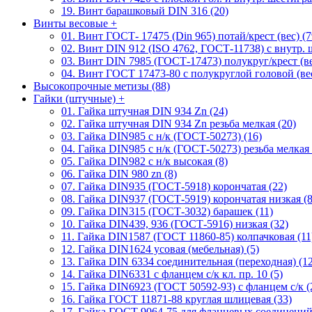
19. Винт барашковый DIN 316 (20)
Винты весовые
+
01. Винт ГОСТ- 17475 (Din 965) потай/крест (вес) (7
02. Винт DIN 912 (ISO 4762, ГОСТ-11738) с внутр. ш
03. Винт DIN 7985 (ГОСТ-17473) полукруг/крест (ве
04. Винт ГОСТ 17473-80 c полукруглой головой (вес
Высокопрочные метизы (88)
Гайки (штучные)
+
01. Гайка штучная DIN 934 Zn (24)
02. Гайка штучная DIN 934 Zn резьба мелкая (20)
03. Гайка DIN985 с н/к (ГОСТ-50273) (16)
04. Гайка DIN985 с н/к (ГОСТ-50273) резьба мелкая 
05. Гайка DIN982 с н/к высокая (8)
06. Гайка DIN 980 zn (8)
07. Гайка DIN935 (ГОСТ-5918) корончатая (22)
08. Гайка DIN937 (ГОСТ-5919) корончатая низкая (8
09. Гайка DIN315 (ГОСТ-3032) барашек (11)
10. Гайка DIN439, 936 (ГОСТ-5916) низкая (32)
11. Гайка DIN1587 (ГОСТ 11860-85) колпачковая (11
12. Гайка DIN1624 усовая (мебельная) (5)
13. Гайка DIN 6334 соединительная (переходная) (12
14. Гайка DIN6331 с фланцем с/к кл. пр. 10 (5)
15. Гайка DIN6923 (ГОСТ 50592-93) с фланцем с/к (
16. Гайка ГОСТ 11871-88 круглая шлицевая (33)
17. Гайка ГОСТ 9064-75 для фланцевых соединений