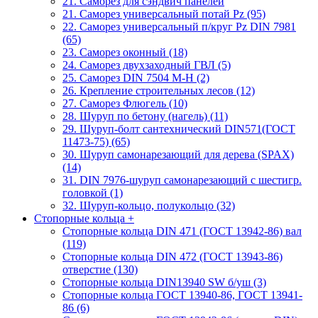
21. Саморез для сэндвич панелей
21. Саморез универсальный потай Pz (95)
22. Саморез универсальный п/круг Pz DIN 7981
(65)
23. Саморез оконный (18)
24. Саморез двухзаходный ГВЛ (5)
25. Саморез DIN 7504 M-H (2)
26. Крепление строительных лесов (12)
27. Саморез Флюгель (10)
28. Шуруп по бетону (нагель) (11)
29. Шуруп-болт сантехнический DIN571(ГОСТ
11473-75) (65)
30. Шуруп самонарезающий для дерева (SPAX)
(14)
31. DIN 7976-шуруп самонарезающий с шестигр.
головкой (1)
32. Шуруп-кольцо, полукольцо (32)
Стопорные кольца
+
Стопорные кольца DIN 471 (ГОСТ 13942-86) вал
(119)
Стопорные кольца DIN 472 (ГОСТ 13943-86)
отверстие (130)
Стопорные кольца DIN13940 SW б/уш (3)
Стопорные кольца ГОСТ 13940-86, ГОСТ 13941-
86 (6)