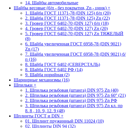
14. Шайбы автомобильные
Шайбы весовые (б/п - без покрытия, Zn - цинк)
+
1. Шайба ГОСТ 11371-78 (DIN 125) б/п (20)
2. Шайба ГОСТ 11371-78 (DIN 125) Zn (22)
3. Гровер ГОСТ 6402-70 (DIN 127) б/п (18)
4. Гровер ГОСТ 6402-70 (DIN 127) Zn (20)
5. Гровер ГОСТ 6402-70 (DIN 127) Zn ТЯЖЕЛЫЙ
(8)
6. Шайба увеличенная ГОСТ 6958-78 (DIN 9021)
Zn (17)
7. Шайба увеличенная ГОСТ 6958-78 (DIN 9021) б/
п (16)
8. Шайба ГОСТ 6402 (СЕВЕРСТАЛЬ)
8. Шайба ГОСТ 6402 РФ (14)
9. Шайба норийная (2)
Шарнирные механизмы (16)
Шпильки
+
1. Шпилька резьбовая (штанга) DIN 975 Zn (40)
2. Шпилька резьбовая (штанга) DIN 975 Zn 60° (21)
2. Шпилька резьбовая (штанга) DIN 975 Zn РФ
3. Шпилька резьбовая (штанга) DIN 975 Zn кл. пр
8. 8 , 10. 9, 12. 9 (48)
Шплинты ГОСТ и DIN
+
01. Шплинт пружинный DIN 11024 (10)
02. Шплинты DIN 94 (32)