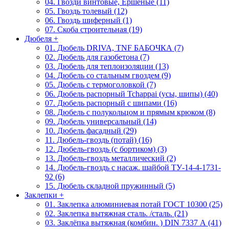
04. Гвозди винтовые, Ершеные (11)
05. Гвоздь толевый (12)
06. Гвоздь шиферный (1)
07. Скоба строительная (19)
Дюбеля
+
01. Дюбель DRIVA, TNF БАБОЧКА (7)
02. Дюбель для газобетона (7)
03. Дюбель для теплоизоляции (13)
04. Дюбель со стальным гвоздем (9)
05. Дюбель с термоголовкой (7)
06. Дюбель распорный Tchappai (усы, шипы) (40)
07. Дюбель распорный с шипами (16)
08. Дюбель с полукольцом и прямым крюком (8)
09. Дюбель универсальный (14)
10. Дюбель фасадный (29)
11. Дюбель-гвоздь (потай) (16)
12. Дюбель-гвоздь (с бортиком) (3)
13. Дюбель-гвоздь металлический (2)
14. Дюбель-гвоздь с насаж. шайбой ТУ-14-4-1731-
92 (6)
15. Дюбель складной пружинный (5)
Заклепки
+
01. Заклепка алюминиевая потай ГОСТ 10300 (25)
02. Заклепка вытяжная сталь. /сталь. (21)
03. Заклёпка вытяжная (комбин. ) DIN 7337 А (41)