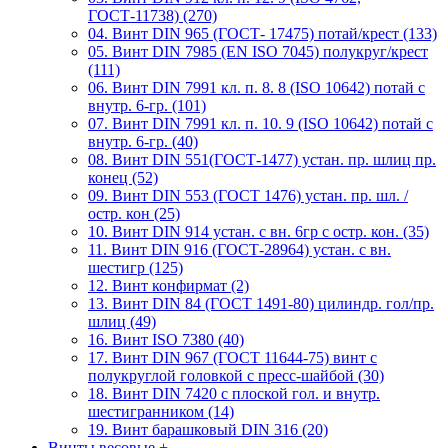
ГОСТ-11738) (270)
04. Винт DIN 965 (ГОСТ- 17475) потай/крест (133)
05. Винт DIN 7985 (EN ISO 7045) полукруг/крест
(111)
06. Винт DIN 7991 кл. п. 8. 8 (ISO 10642) потай с
внутр. 6-гр. (101)
07. Винт DIN 7991 кл. п. 10. 9 (ISO 10642) потай с
внутр. 6-гр. (40)
08. Винт DIN 551(ГОСТ-1477) устан. пр. шлиц пр.
конец (52)
09. Винт DIN 553 (ГОСТ 1476) устан. пр. шл. /
остр. кон (25)
10. Винт DIN 914 устан. с вн. 6гр с остр. кон. (35)
11. Винт DIN 916 (ГОСТ-28964) устан. с вн.
шестигр (125)
12. Винт конфирмат (2)
13. Винт DIN 84 (ГОСТ 1491-80) цилиндр. гол/пр.
шлиц (49)
16. Винт ISO 7380 (40)
17. Винт DIN 967 (ГОСТ 11644-75) винт с
полукруглой головкой с пресс-шайбой (30)
18. Винт DIN 7420 с плоской гол. и внутр.
шестигранником (14)
19. Винт барашковый DIN 316 (20)
Винты весовые
+