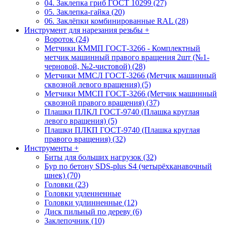
04. Заклепка гриб ГОСТ 10299 (27)
05. Заклепка-гайка (20)
06. Заклёпки комбинированные RAL (28)
Инструмент для нарезания резьбы
+
Вороток (24)
Метчики КММП ГОСТ-3266 - Комплектный
метчик машинный правого вращения 2шт (№1-
черновой, №2-чистовой) (28)
Метчики ММСЛ ГОСТ-3266 (Метчик машинный
сквозной левого вращения) (5)
Метчики ММСП ГОСТ-3266 (Метчик машинный
сквозной правого вращения) (37)
Плашки ПЛКЛ ГОСТ-9740 (Плашка круглая
левого вращения) (5)
Плашки ПЛКП ГОСТ-9740 (Плашка круглая
правого вращения) (32)
Инструменты
+
Биты для больших нагрузок (32)
Бур по бетону SDS-plus S4 (четырёхканавочный
шнек) (70)
Головки (23)
Головки удленненные
Головки удлинненные (12)
Диск пильный по дереву (6)
Заклепочник (10)