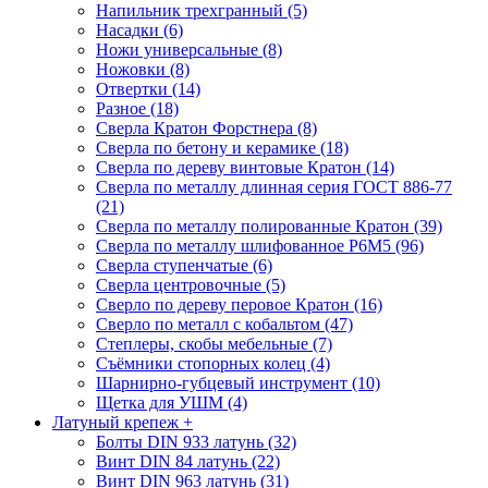
Напильник трехгранный (5)
Насадки (6)
Ножи универсальные (8)
Ножовки (8)
Отвертки (14)
Разное (18)
Сверла Кратон Форстнера (8)
Сверла по бетону и керамике (18)
Сверла по дереву винтовые Кратон (14)
Сверла по металлу длинная серия ГОСТ 886-77
(21)
Сверла по металлу полированные Кратон (39)
Сверла по металлу шлифованное Р6М5 (96)
Сверла ступенчатые (6)
Сверла центровочные (5)
Сверло по дереву перовое Кратон (16)
Сверло по металл с кобальтом (47)
Степлеры, скобы мебельные (7)
Съёмники стопорных колец (4)
Шарнирно-губцевый инструмент (10)
Щетка для УШМ (4)
Латуный крепеж
+
Болты DIN 933 латунь (32)
Винт DIN 84 латунь (22)
Винт DIN 963 латунь (31)