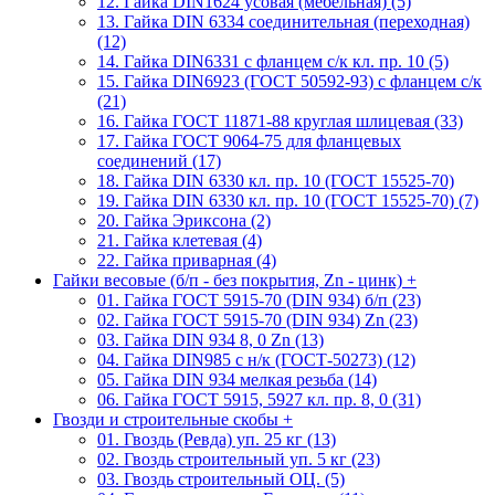
12. Гайка DIN1624 усовая (мебельная) (5)
13. Гайка DIN 6334 соединительная (переходная)
(12)
14. Гайка DIN6331 с фланцем с/к кл. пр. 10 (5)
15. Гайка DIN6923 (ГОСТ 50592-93) с фланцем с/к
(21)
16. Гайка ГОСТ 11871-88 круглая шлицевая (33)
17. Гайка ГОСТ 9064-75 для фланцевых
соединений (17)
18. Гайка DIN 6330 кл. пр. 10 (ГОСТ 15525-70)
19. Гайка DIN 6330 кл. пр. 10 (ГОСТ 15525-70) (7)
20. Гайка Эриксона (2)
21. Гайка клетевая (4)
22. Гайка приварная (4)
Гайки весовые (б/п - без покрытия, Zn - цинк)
+
01. Гайка ГОСТ 5915-70 (DIN 934) б/п (23)
02. Гайка ГОСТ 5915-70 (DIN 934) Zn (23)
03. Гайка DIN 934 8, 0 Zn (13)
04. Гайка DIN985 с н/к (ГОСТ-50273) (12)
05. Гайка DIN 934 мелкая резьба (14)
06. Гайка ГОСТ 5915, 5927 кл. пр. 8, 0 (31)
Гвозди и строительные скобы
+
01. Гвоздь (Ревда) уп. 25 кг (13)
02. Гвоздь строительный уп. 5 кг (23)
03. Гвоздь строительный ОЦ. (5)