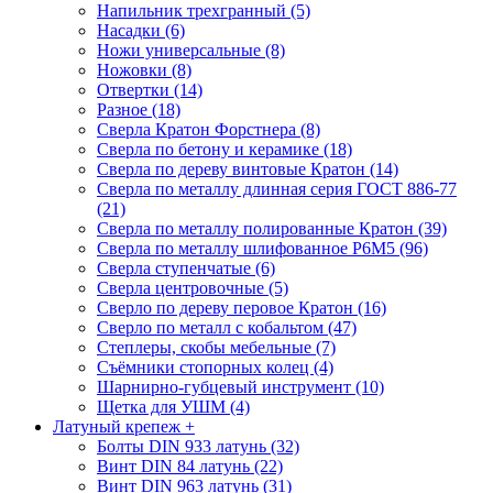
Напильник трехгранный (5)
Насадки (6)
Ножи универсальные (8)
Ножовки (8)
Отвертки (14)
Разное (18)
Сверла Кратон Форстнера (8)
Сверла по бетону и керамике (18)
Сверла по дереву винтовые Кратон (14)
Сверла по металлу длинная серия ГОСТ 886-77
(21)
Сверла по металлу полированные Кратон (39)
Сверла по металлу шлифованное Р6М5 (96)
Сверла ступенчатые (6)
Сверла центровочные (5)
Сверло по дереву перовое Кратон (16)
Сверло по металл с кобальтом (47)
Степлеры, скобы мебельные (7)
Съёмники стопорных колец (4)
Шарнирно-губцевый инструмент (10)
Щетка для УШМ (4)
Латуный крепеж
+
Болты DIN 933 латунь (32)
Винт DIN 84 латунь (22)
Винт DIN 963 латунь (31)