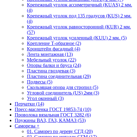
Крепежный уголок ассиметричный (KUAS) 2 мм.
(4)
Крепежный уголок под 135 градусов (KUS) 2 мм.
(4)
Крепежный уголок равносторонний (KUR) 2 мм.
(57)
Крепежный уголок усиленный (KUU) 2 мм. (5)
Крепление Т-образное (2)
Кронштейн фасадный (4)
Лента монтажная (13)
Мебельный уголок (22)
Опоры балки и бруса (24)
Пластина гвоздевая (3)
Пластина соединительная (29)
Подвесы (5)
Скользящая опора для стропил (5)
Угловой соединитель (US) 2мм (3)
Угол оконный (3)
Перчатки (14)
Пресс-масленка ГОСТ 19853-74 (10)
Проволока вязальная ГОСТ 3282 (6)
Пружины ВАЗ, ГАЗ, КАМАЗ (53)
Саморезы
+
01. Саморез по дереву СГД (20)
02. Саморез по металлу СГМ (17)