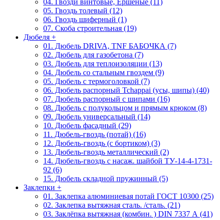
04. Гвозди винтовые, Ершеные (11)
05. Гвоздь толевый (12)
06. Гвоздь шиферный (1)
07. Скоба строительная (19)
Дюбеля
+
01. Дюбель DRIVA, TNF БАБОЧКА (7)
02. Дюбель для газобетона (7)
03. Дюбель для теплоизоляции (13)
04. Дюбель со стальным гвоздем (9)
05. Дюбель с термоголовкой (7)
06. Дюбель распорный Tchappai (усы, шипы) (40)
07. Дюбель распорный с шипами (16)
08. Дюбель с полукольцом и прямым крюком (8)
09. Дюбель универсальный (14)
10. Дюбель фасадный (29)
11. Дюбель-гвоздь (потай) (16)
12. Дюбель-гвоздь (с бортиком) (3)
13. Дюбель-гвоздь металлический (2)
14. Дюбель-гвоздь с насаж. шайбой ТУ-14-4-1731-
92 (6)
15. Дюбель складной пружинный (5)
Заклепки
+
01. Заклепка алюминиевая потай ГОСТ 10300 (25)
02. Заклепка вытяжная сталь. /сталь. (21)
03. Заклёпка вытяжная (комбин. ) DIN 7337 А (41)