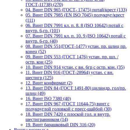
ГОСТ-11738) (270)
04. Винт DIN 965 (ГОСТ- 17475) потай/крест (133)
05. Винт DIN 7985 (EN ISO 7045) полукруг/крест
(111)
06. Винт DIN 7991 кл. п. 8. 8 (ISO 10642) потай с
внутр. 6-гр. (101)
07. Винт DIN 7991 кл. п. 10. 9 (ISO 10642) потай с
внутр. 6-гр. (40)
08. Винт DIN 551(ГОСТ-1477) устан. пр. шлиц пр.
конец (52)
09. Винт DIN 553 (ГОСТ 1476) устан. пр. шл. /
остр. кон (25)
10. Винт DIN 914 устан. с вн. 6гр с остр. кон. (35)
11. Винт DIN 916 (ГОСТ-28964) устан. с вн.
шестигр (125)
12. Винт конфирмат (2)
13. Винт DIN 84 (ГОСТ 1491-80) цилиндр. гол/пр.
шлиц (49)
16. Винт ISO 7380 (40)
17. Винт DIN 967 (ГОСТ 11644-75) винт с
полукруглой головкой с пресс-шайбой (30)
18. Винт DIN 7420 с плоской гол. и внутр.
шестигранником (14)
19. Винт барашковый DIN 316 (20)
Винты весовые
+