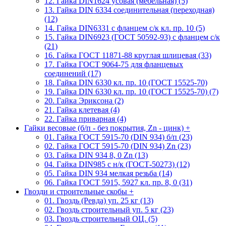
12. Гайка DIN1624 усовая (мебельная) (5)
13. Гайка DIN 6334 соединительная (переходная)
(12)
14. Гайка DIN6331 с фланцем с/к кл. пр. 10 (5)
15. Гайка DIN6923 (ГОСТ 50592-93) с фланцем с/к
(21)
16. Гайка ГОСТ 11871-88 круглая шлицевая (33)
17. Гайка ГОСТ 9064-75 для фланцевых
соединений (17)
18. Гайка DIN 6330 кл. пр. 10 (ГОСТ 15525-70)
19. Гайка DIN 6330 кл. пр. 10 (ГОСТ 15525-70) (7)
20. Гайка Эриксона (2)
21. Гайка клетевая (4)
22. Гайка приварная (4)
Гайки весовые (б/п - без покрытия, Zn - цинк)
+
01. Гайка ГОСТ 5915-70 (DIN 934) б/п (23)
02. Гайка ГОСТ 5915-70 (DIN 934) Zn (23)
03. Гайка DIN 934 8, 0 Zn (13)
04. Гайка DIN985 с н/к (ГОСТ-50273) (12)
05. Гайка DIN 934 мелкая резьба (14)
06. Гайка ГОСТ 5915, 5927 кл. пр. 8, 0 (31)
Гвозди и строительные скобы
+
01. Гвоздь (Ревда) уп. 25 кг (13)
02. Гвоздь строительный уп. 5 кг (23)
03. Гвоздь строительный ОЦ. (5)