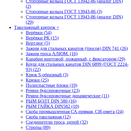
Стопорные кольца ГОСТ 13942-86 (аналог DIN)
(2)
Стопорные кольца ГОСТ 13943-86 (3)
Стопорные кольца ГОСТ 13943-86 (аналог DIN)
(29)
Такелажный крепеж
+
Верёвки (54)
Верёвки РК (15)
Вертлюг (5)
Зажим для стальных канатов (тросов) DIN 741 (26)
Зажим троса АЛЮМ. (16)
Карабин винтовой, пожарный, с фиксатором (29)
Коуш для стальных канатов DIN 6899 (ГОСТ 2224-
93) (22)
Крюк S-образный (3)
Крюки (25)
Полиспастные блоки (19)
Ремни буксировочные (23)
Ремни буксировочные динамические (11)
РЫМ БОЛТ DIN 580 (16)
РЫМ ГАЙКА DIN582 (10)
Скоба промышленная СА-прямая, СИ-омега (24)
Скоба такелажная (12)
Соединители троса, цепей (32)
Стропы (89)