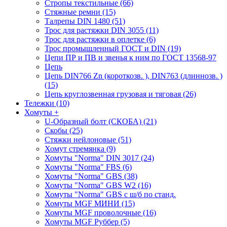
Стропы текстильные (66)
Стяжные ремни (15)
Талрепы DIN 1480 (51)
Трос для растяжки DIN 3055 (11)
Трос для растяжки в оплетке (6)
Трос промышленный ГОСТ и DIN (19)
Цепи ПР и ПВ и звенья к ним по ГОСТ 13568-97
Цепь
Цепь DIN766 Zn (короткозв. ), DIN763 (длиннозв. )
(15)
Цепь круглозвенная грузовая и тяговая (26)
Тележки (10)
Хомуты
+
U-Образный болт (СКОБА) (21)
Скобы (25)
Стяжки нейлоновые (51)
Хомут стремянка (9)
Хомуты "Norma" DIN 3017 (24)
Хомуты "Norma" FBS (6)
Хомуты "Norma" GBS (38)
Хомуты "Norma" GBS W2 (16)
Хомуты "Norma" GBS с ш/б по станд.
Хомуты MGF МИНИ (15)
Хомуты MGF проволочные (16)
Хомуты MGF Руббер (5)