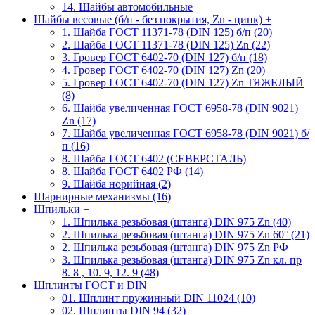
14. Шайбы автомобильные
Шайбы весовые (б/п - без покрытия, Zn - цинк)
+
1. Шайба ГОСТ 11371-78 (DIN 125) б/п (20)
2. Шайба ГОСТ 11371-78 (DIN 125) Zn (22)
3. Гровер ГОСТ 6402-70 (DIN 127) б/п (18)
4. Гровер ГОСТ 6402-70 (DIN 127) Zn (20)
5. Гровер ГОСТ 6402-70 (DIN 127) Zn ТЯЖЕЛЫЙ
(8)
6. Шайба увеличенная ГОСТ 6958-78 (DIN 9021)
Zn (17)
7. Шайба увеличенная ГОСТ 6958-78 (DIN 9021) б/
п (16)
8. Шайба ГОСТ 6402 (СЕВЕРСТАЛЬ)
8. Шайба ГОСТ 6402 РФ (14)
9. Шайба норийная (2)
Шарнирные механизмы (16)
Шпильки
+
1. Шпилька резьбовая (штанга) DIN 975 Zn (40)
2. Шпилька резьбовая (штанга) DIN 975 Zn 60° (21)
2. Шпилька резьбовая (штанга) DIN 975 Zn РФ
3. Шпилька резьбовая (штанга) DIN 975 Zn кл. пр
8. 8 , 10. 9, 12. 9 (48)
Шплинты ГОСТ и DIN
+
01. Шплинт пружинный DIN 11024 (10)
02. Шплинты DIN 94 (32)