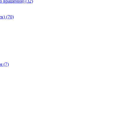
 вращения) (32)
к) (70)
 (7)