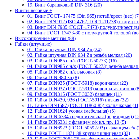
19. Винт барашковый DIN 316 (20)
Винты весовые
+
01. Винт ГОСТ- 17475 (Din 965) потай/крест (вес) (7
02. Винт DIN 912 (ISO 4762, ГОСТ-11738) с внутр. ш
03. Винт DIN 7985 (ГОСТ-17473) полукруг/крест (ве
04. Винт ГОСТ 17473-80 c полукруглой головой (вес
Высокопрочные метизы (88)
Гайки (штучные)
+
01. Гайка штучная DIN 934 Zn (24)
02. Гайка штучная DIN 934 Zn резьба мелкая (20)
03. Гайка DIN985 с н/к (ГОСТ-50273) (16)
04. Гайка DIN985 с н/к (ГОСТ-50273) резьба мелкая 
05. Гайка DIN982 с н/к высокая (8)
06. Гайка DIN 980 zn (8)
07. Гайка DIN935 (ГОСТ-5918) корончатая (22)
08. Гайка DIN937 (ГОСТ-5919) корончатая низкая (8
09. Гайка DIN315 (ГОСТ-3032) барашек (11)
10. Гайка DIN439, 936 (ГОСТ-5916) низкая (32)
11. Гайка DIN1587 (ГОСТ 11860-85) колпачковая (11
12. Гайка DIN1624 усовая (мебельная) (5)
13. Гайка DIN 6334 соединительная (переходная) (12
14. Гайка DIN6331 с фланцем с/к кл. пр. 10 (5)
15. Гайка DIN6923 (ГОСТ 50592-93) с фланцем с/к (
16. Гайка ГОСТ 11871-88 круглая шлицевая (33)
17. Гайка ГОСТ 9064-75 для фланцевых соединений