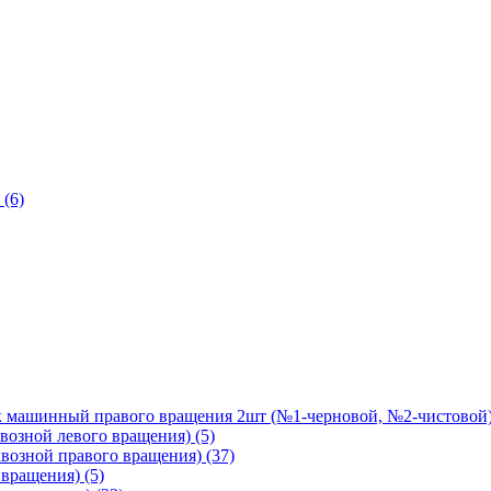
 (6)
ашинный правого вращения 2шт (№1-черновой, №2-чистовой) 
зной левого вращения) (5)
зной правого вращения) (37)
вращения) (5)