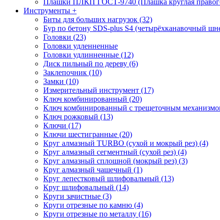
Плашки ПЛКП ГОСТ-9740 (Плашка круглая правого
Инструменты
+
Биты для больших нагрузок (32)
Бур по бетону SDS-plus S4 (четырёхканавочный шне
Головки (23)
Головки удленненные
Головки удлинненные (12)
Диск пильный по дереву (6)
Заклепочник (10)
Замки (10)
Измерительный инструмент (17)
Ключ комбинированный (20)
Ключ комбинированный с трещеточным механизмом
Ключ рожковый (13)
Ключи (17)
Ключи шестигранные (20)
Круг алмазный TURBO (сухой и мокрый рез) (4)
Круг алмазный сегментный (сухой рез) (4)
Круг алмазный сплошной (мокрый рез) (3)
Круг алмазный чашечный (1)
Круг лепестковый шлифовальный (13)
Круг шлифовальный (14)
Круги зачистные (3)
Круги отрезные по камню (4)
Круги отрезные по металлу (16)