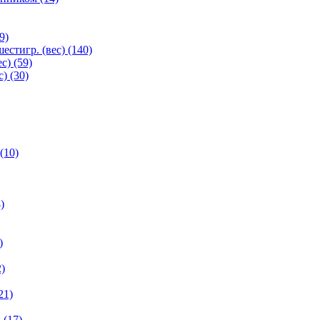
9)
естигр. (вес) (140)
с) (59)
) (30)
(10)
)
)
)
21)
 (17)