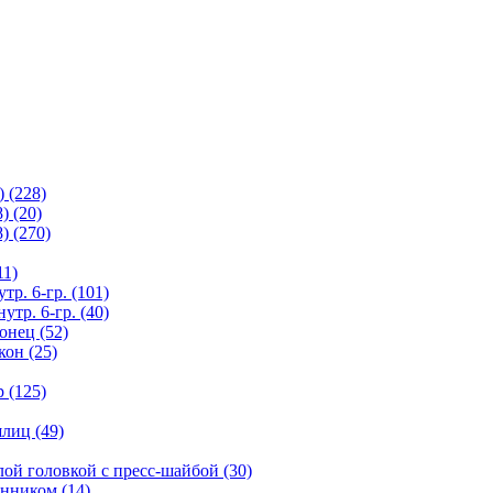
 (228)
) (20)
) (270)
11)
тр. 6-гр. (101)
утр. 6-гр. (40)
онец (52)
кон (25)
 (125)
лиц (49)
лой головкой с пресс-шайбой (30)
анником (14)