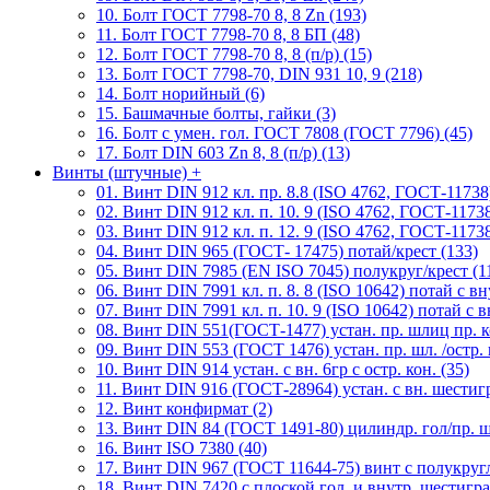
10. Болт ГОСТ 7798-70 8, 8 Zn (193)
11. Болт ГОСТ 7798-70 8, 8 БП (48)
12. Болт ГОСТ 7798-70 8, 8 (п/р) (15)
13. Болт ГОСТ 7798-70, DIN 931 10, 9 (218)
14. Болт норийный (6)
15. Башмачные болты, гайки (3)
16. Болт с умен. гол. ГОСТ 7808 (ГОСТ 7796) (45)
17. Болт DIN 603 Zn 8, 8 (п/р) (13)
Винты (штучные)
+
01. Винт DIN 912 кл. пр. 8.8 (ISO 4762, ГОСТ-11738)
02. Винт DIN 912 кл. п. 10. 9 (ISO 4762, ГОСТ-11738
03. Винт DIN 912 кл. п. 12. 9 (ISO 4762, ГОСТ-11738
04. Винт DIN 965 (ГОСТ- 17475) потай/крест (133)
05. Винт DIN 7985 (EN ISO 7045) полукруг/крест (1
06. Винт DIN 7991 кл. п. 8. 8 (ISO 10642) потай с вну
07. Винт DIN 7991 кл. п. 10. 9 (ISO 10642) потай с вн
08. Винт DIN 551(ГОСТ-1477) устан. пр. шлиц пр. к
09. Винт DIN 553 (ГОСТ 1476) устан. пр. шл. /остр. 
10. Винт DIN 914 устан. с вн. 6гр с остр. кон. (35)
11. Винт DIN 916 (ГОСТ-28964) устан. с вн. шестигр
12. Винт конфирмат (2)
13. Винт DIN 84 (ГОСТ 1491-80) цилиндр. гол/пр. ш
16. Винт ISO 7380 (40)
17. Винт DIN 967 (ГОСТ 11644-75) винт с полукруг
18. Винт DIN 7420 с плоской гол. и внутр. шестигр