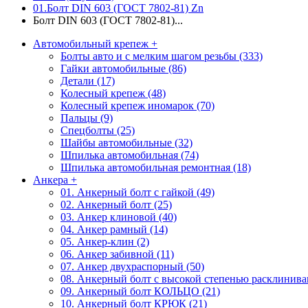
01.Болт DIN 603 (ГОСТ 7802-81) Zn
Болт DIN 603 (ГОСТ 7802-81)...
Автомобильный крепеж
+
Болты авто и с мелким шагом резьбы (333)
Гайки автомобильные (86)
Детали (17)
Колесный крепеж (48)
Колесный крепеж иномарок (70)
Пальцы (9)
Спецболты (25)
Шайбы автомобильные (32)
Шпилька автомобильная (74)
Шпилька автомобильная ремонтная (18)
Анкера
+
01. Анкерный болт с гайкой (49)
02. Анкерный болт (25)
03. Анкер клиновой (40)
04. Анкер рамный (14)
05. Анкер-клин (2)
06. Анкер забивной (11)
07. Анкер двухраспорный (50)
08. Анкерный болт с высокой степенью расклиниван
09. Анкерный болт КОЛЬЦО (21)
10. Анкерный болт КРЮК (21)