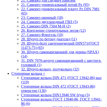
21. Саморез для сэндвич панелей
21. Саморез универсальный потай Pz (95)
22. Саморез универсальный п/круг Pz DIN 7981
(65)
23. Саморез оконный (18)
24. Саморез двухзаходный ГВЛ (5)
25. Саморез DIN 7504 M-H (2)
26. Крепление строительных лесов (12)
27. Саморез Флюгель (10)
28. Шуруп по бетону (нагель) (11)
29. Шуруп-болт сантехнический DIN571(ГОСТ
11473-75) (65)
30. Шуруп самонарезающий для дерева (SPAX)
(14)
31. DIN 7976-шуруп самонарезающий с шестигр.
головкой (1)
32. Шуруп-кольцо, полукольцо (32)
Стопорные кольца
+
Стопорные кольца DIN 471 (ГОСТ 13942-86) вал
(119)
Стопорные кольца DIN 472 (ГОСТ 13943-86)
отверстие (130)
Стопорные кольца DIN13940 SW б/уш (3)
Стопорные кольца ГОСТ 13940-86, ГОСТ 13941-
86 (6)