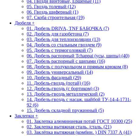
04. Гвозди винтовые, Ершеные (11)
05. Гвоздь толевый (12)
06. Гвоздь шиферный (1)
07. Скоба строительная (19)
Дюбеля
+
01. Дюбель DRIVA, TNF БАБОЧКА (7)
02. Дюбель для газобетона (7)
03. Дюбель для теплоизоляции (13)
04. Дюбель со стальным гвоздем (9)
05. Дюбель с термоголовкой (7)
06. Дюбель распорный Tchappai (усы, шипы) (40)
07. Дюбель распорный с шипами (16)
08. Дюбель с полукольцом и прямым крюком (8)
09. Дюбель универсальный (14)
10. Дюбель фасадный (29)
11. Дюбель-гвоздь (потай) (16)
12. Дюбель-гвоздь (с бортиком) (3)
13. Дюбель-гвоздь металлический (2)
14. Дюбель-гвоздь с насаж. шайбой ТУ-14-4-1731-
92 (6)
15. Дюбель складной пружинный (5)
Заклепки
+
01. Заклепка алюминиевая потай ГОСТ 10300 (25)
02. Заклепка вытяжная сталь. /сталь. (21)
03. Заклёпка вытяжная (комбин. ) DIN 7337 А (41)