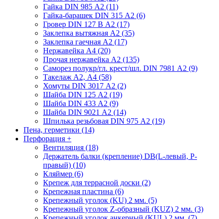
Гайка DIN 985 А2 (11)
Гайка-барашек DIN 315 А2 (6)
Гровер DIN 127 В А2 (17)
Заклепка вытяжная А2 (35)
Заклепка гаечная А2 (17)
Нержавейка А4 (20)
Прочая нержавейка А2 (135)
Саморез полукр/гл. крест/шл. DIN 7981 А2 (9)
Такелаж А2, А4 (58)
Хомуты DIN 3017 А2 (2)
Шайба DIN 125 А2 (19)
Шайба DIN 433 А2 (9)
Шайба DIN 9021 А2 (14)
Шпилька резьбовая DIN 975 А2 (19)
Пена, герметики (14)
Перфорация
+
Вентиляция (18)
Держатель балки (крепление) DB(L-левый, P-
правый) (10)
Кляймер (6)
Крепеж для террасной доски (2)
Крепежная пластина (6)
Крепежный уголок (KU) 2 мм. (5)
Крепежный уголок Z-образный (KUZ) 2 мм. (3)
Крепежный уголок анкерный (KUL) 2 мм. (7)