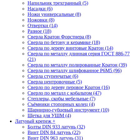
Напильник трехгранный (5)
Насадки (6)
Ножи универсальные (8)
Ножовки (8)
Отвертки (14)
Разное (18)
Сверла Кратон Форстнера (8)
Сверла по бетону и керамике (18)
Сверла по дереву винтовые Кратон (14)
Сверла по металлу длинная серия ГОСТ 886-77
(21)
Сверла по металлу полированные Кратон (39)
Сверла по металлу шлифованное Р6М5 (96)
Сверла ступенчатые (6)
Сверла центровочные (5)
Сверло по дереву перовое Кратон (16)
Сверло по металл с кобальтом (47)
Степлеры, скобы мебельные (7)
Съёмники стопорных колец (4)
Шарнирно-губцевый инструмент (10)
Щетка для УШМ (4)
Латуный крепеж
+
Болты DIN 933 латунь (32)
Винт DIN 84 латунь (22)
Винт DIN 963 латунь (31)