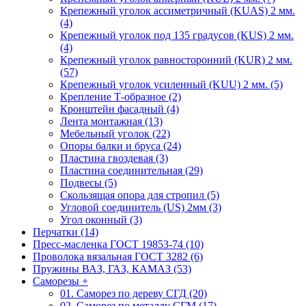
Крепежный уголок ассиметричный (KUAS) 2 мм.
(4)
Крепежный уголок под 135 градусов (KUS) 2 мм.
(4)
Крепежный уголок равносторонний (KUR) 2 мм.
(57)
Крепежный уголок усиленный (KUU) 2 мм. (5)
Крепление Т-образное (2)
Кронштейн фасадный (4)
Лента монтажная (13)
Мебельный уголок (22)
Опоры балки и бруса (24)
Пластина гвоздевая (3)
Пластина соединительная (29)
Подвесы (5)
Скользящая опора для стропил (5)
Угловой соединитель (US) 2мм (3)
Угол оконный (3)
Перчатки (14)
Пресс-масленка ГОСТ 19853-74 (10)
Проволока вязальная ГОСТ 3282 (6)
Пружины ВАЗ, ГАЗ, КАМАЗ (53)
Саморезы
+
01. Саморез по дереву СГД (20)
02. Саморез по металлу СГМ (17)