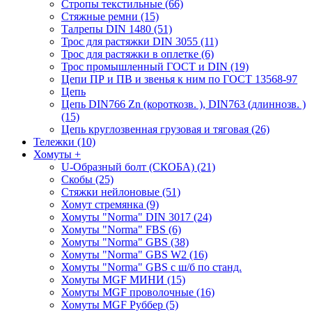
Стропы текстильные (66)
Стяжные ремни (15)
Талрепы DIN 1480 (51)
Трос для растяжки DIN 3055 (11)
Трос для растяжки в оплетке (6)
Трос промышленный ГОСТ и DIN (19)
Цепи ПР и ПВ и звенья к ним по ГОСТ 13568-97
Цепь
Цепь DIN766 Zn (короткозв. ), DIN763 (длиннозв. )
(15)
Цепь круглозвенная грузовая и тяговая (26)
Тележки (10)
Хомуты
+
U-Образный болт (СКОБА) (21)
Скобы (25)
Стяжки нейлоновые (51)
Хомут стремянка (9)
Хомуты "Norma" DIN 3017 (24)
Хомуты "Norma" FBS (6)
Хомуты "Norma" GBS (38)
Хомуты "Norma" GBS W2 (16)
Хомуты "Norma" GBS с ш/б по станд.
Хомуты MGF МИНИ (15)
Хомуты MGF проволочные (16)
Хомуты MGF Руббер (5)