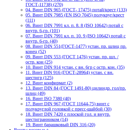
ГОСТ-11738) (270)
04. Винт DIN 965 (ГОСТ- 17475) потай/крест (133)
05. Винт DIN 7985 (EN ISO 7045) полукруг/крест
(111)
06. Винт DIN 7991 кл. п. 8. 8 (ISO 10642) потай с
внутр. 6-гр. (101)
07. Винт DIN 7991 кл. п. 10. 9 (ISO 10642) потай с
внутр. 6-гр. (40)
08. Винт DIN 551(ГОСТ-1477) устан. пр. шлиц пр.
конец (52)
09. Винт DIN 553 (ГОСТ 1476) устан. пр. шл. /
остр. кон (25)
10. Винт DIN 914 устан. с вн. 6гр с остр. кон. (35)
11. Винт DIN 916 (ГОСТ-28964) устан. с вн.
шестигр (125)
12. Винт конфирмат (2)
13. Винт DIN 84 (ГОСТ 1491-80) цилиндр. гол/пр.
шлиц (49)
16. Винт ISO 7380 (40)
17. Винт DIN 967 (ГОСТ 11644-75) винт с
полукруглой головкой с пресс-шайбой (30)
18. Винт DIN 7420 с плоской гол. и внутр.
шестигранником (14)
19. Винт барашковый DIN 316 (20)
Винты весовые
+