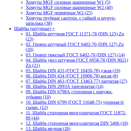
Хомуты MGF силовые шарнирные W1 (5)
Хомуты MGF силовые шарнирные W2 (40)
Хомуты MGF червячные W2 (25)
Хомуты трубные сантехн. с гайкой и шуруп-
шпилька (38)
Шайбы (штучные)
+
01. Шайба штучная ГОСТ 11371-78 (DIN 125) Zn
(23)
02. Гровер штучный ГОСТ 6402-70 (DIN 127) Zn
(20)
03. Гровер тяжелый ГОСТ 6402-70 (DIN 127) (14)
04. Шайба увел штучная ГОСТ 6958-78 (DIN 9021)
Zn (21)
05. Шайба DIN 433 (ГОСТ 10450-78) узкая (19)
06. Шайба DIN 434 (ГОСТ 10906-78) косая (8)
07. Шайба DIN 463 (ГОСТ 13463-77) лапчатая (27)
08. Шайба DIN 2093А тарельчатая (14)
09. Шайба DIN 6798А стопорная с наружн.
зубьями (10)
10. Шайба DIN 6799 (ГОСТ 11648-75) упорная б/
съемн. (12)
11. Шайба стопорная многолапчатая ГОСТ 11872-
89 (44)
12. Шайба стопорная многолапчатая DIN 5406 (18)
13. Шайба медная (26)