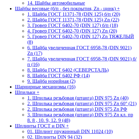
14. Шайбы автомобильные
Шайбы весовые (б/п - без покрытия, Zn - цинк)
+
1. Шайба ГОСТ 11371-78 (DIN 125) б/п (20)
2. Шайба ГОСТ 11371-78 (DIN 125) Zn (22)
3. Гровер ГОСТ 6402-70 (DIN 127) б/п (18)
4. Гровер ГОСТ 6402-70 (DIN 127) Zn (20)
5. Гровер ГОСТ 6402-70 (DIN 127) Zn ТЯЖЕЛЫЙ
(8)
6. Шайба увеличенная ГОСТ 6958-78 (DIN 9021)
Zn (17)
7. Шайба увеличенная ГОСТ 6958-78 (DIN 9021) б/
п (16)
8. Шайба ГОСТ 6402 (СЕВЕРСТАЛЬ)
8. Шайба ГОСТ 6402 РФ (14)
9. Шайба норийная (2)
Шарнирные механизмы (16)
Шпильки
+
1. Шпилька резьбовая (штанга) DIN 975 Zn (40)
2. Шпилька резьбовая (штанга) DIN 975 Zn 60° (21)
2. Шпилька резьбовая (штанга) DIN 975 Zn РФ
3. Шпилька резьбовая (штанга) DIN 975 Zn кл. пр
8. 8 , 10. 9, 12. 9 (48)
Шплинты ГОСТ и DIN
+
01. Шплинт пружинный DIN 11024 (10)
02. Шплинты DIN 94 (32)