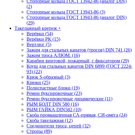
Стопорные кольца ГОСТ 13942-86 (аналог DIN)
(2)
Стопорные кольца ГОСТ 13943-86 (3)
Стопорные кольца ГОСТ 13943-86 (аналог DIN)
(29)
Такелажный крепеж
+
Верёвки (54)
Верёвки РК (15)
Вертлюг (5)
Зажим для стальных канатов (тросов) DIN 741 (26)
Зажим троса АЛЮМ. (16)
Карабин винтовой, пожарный, с фиксатором (29)
Коуш для стальных канатов DIN 6899 (ГОСТ 2224-
93) (22)
Крюк S-образный (3)
Крюки (25)
Полиспастные блоки (19)
Ремни буксировочные (23)
Ремни буксировочные динамические (11)
РЫМ БОЛТ DIN 580 (16)
РЫМ ГАЙКА DIN582 (10)
Скоба промышленная СА-прямая, СИ-омега (24)
Скоба такелажная (12)
Соединители троса, цепей (32)
Стропы (89)