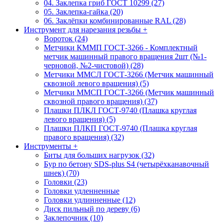
04. Заклепка гриб ГОСТ 10299 (27)
05. Заклепка-гайка (20)
06. Заклёпки комбинированные RAL (28)
Инструмент для нарезания резьбы
+
Вороток (24)
Метчики КММП ГОСТ-3266 - Комплектный
метчик машинный правого вращения 2шт (№1-
черновой, №2-чистовой) (28)
Метчики ММСЛ ГОСТ-3266 (Метчик машинный
сквозной левого вращения) (5)
Метчики ММСП ГОСТ-3266 (Метчик машинный
сквозной правого вращения) (37)
Плашки ПЛКЛ ГОСТ-9740 (Плашка круглая
левого вращения) (5)
Плашки ПЛКП ГОСТ-9740 (Плашка круглая
правого вращения) (32)
Инструменты
+
Биты для больших нагрузок (32)
Бур по бетону SDS-plus S4 (четырёхканавочный
шнек) (70)
Головки (23)
Головки удленненные
Головки удлинненные (12)
Диск пильный по дереву (6)
Заклепочник (10)