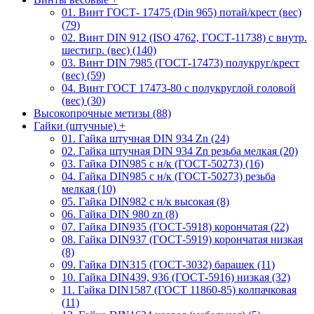
01. Винт ГОСТ- 17475 (Din 965) потай/крест (вес)
(79)
02. Винт DIN 912 (ISO 4762, ГОСТ-11738) с внутр.
шестигр. (вес) (140)
03. Винт DIN 7985 (ГОСТ-17473) полукруг/крест
(вес) (59)
04. Винт ГОСТ 17473-80 c полукруглой головой
(вес) (30)
Высокопрочные метизы (88)
Гайки (штучные)
+
01. Гайка штучная DIN 934 Zn (24)
02. Гайка штучная DIN 934 Zn резьба мелкая (20)
03. Гайка DIN985 с н/к (ГОСТ-50273) (16)
04. Гайка DIN985 с н/к (ГОСТ-50273) резьба
мелкая (10)
05. Гайка DIN982 с н/к высокая (8)
06. Гайка DIN 980 zn (8)
07. Гайка DIN935 (ГОСТ-5918) корончатая (22)
08. Гайка DIN937 (ГОСТ-5919) корончатая низкая
(8)
09. Гайка DIN315 (ГОСТ-3032) барашек (11)
10. Гайка DIN439, 936 (ГОСТ-5916) низкая (32)
11. Гайка DIN1587 (ГОСТ 11860-85) колпачковая
(11)