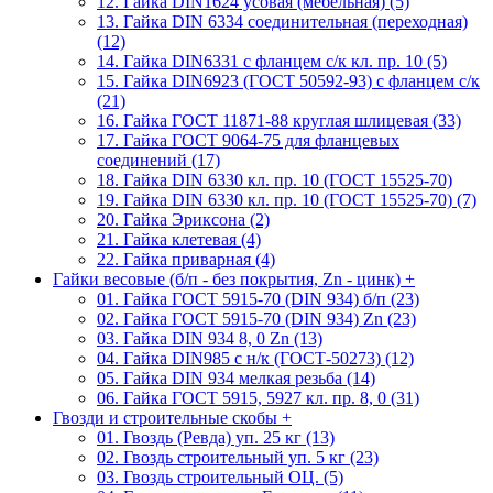
12. Гайка DIN1624 усовая (мебельная) (5)
13. Гайка DIN 6334 соединительная (переходная)
(12)
14. Гайка DIN6331 с фланцем с/к кл. пр. 10 (5)
15. Гайка DIN6923 (ГОСТ 50592-93) с фланцем с/к
(21)
16. Гайка ГОСТ 11871-88 круглая шлицевая (33)
17. Гайка ГОСТ 9064-75 для фланцевых
соединений (17)
18. Гайка DIN 6330 кл. пр. 10 (ГОСТ 15525-70)
19. Гайка DIN 6330 кл. пр. 10 (ГОСТ 15525-70) (7)
20. Гайка Эриксона (2)
21. Гайка клетевая (4)
22. Гайка приварная (4)
Гайки весовые (б/п - без покрытия, Zn - цинк)
+
01. Гайка ГОСТ 5915-70 (DIN 934) б/п (23)
02. Гайка ГОСТ 5915-70 (DIN 934) Zn (23)
03. Гайка DIN 934 8, 0 Zn (13)
04. Гайка DIN985 с н/к (ГОСТ-50273) (12)
05. Гайка DIN 934 мелкая резьба (14)
06. Гайка ГОСТ 5915, 5927 кл. пр. 8, 0 (31)
Гвозди и строительные скобы
+
01. Гвоздь (Ревда) уп. 25 кг (13)
02. Гвоздь строительный уп. 5 кг (23)
03. Гвоздь строительный ОЦ. (5)