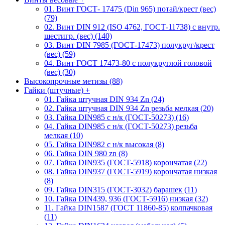
01. Винт ГОСТ- 17475 (Din 965) потай/крест (вес)
(79)
02. Винт DIN 912 (ISO 4762, ГОСТ-11738) с внутр.
шестигр. (вес) (140)
03. Винт DIN 7985 (ГОСТ-17473) полукруг/крест
(вес) (59)
04. Винт ГОСТ 17473-80 c полукруглой головой
(вес) (30)
Высокопрочные метизы (88)
Гайки (штучные)
+
01. Гайка штучная DIN 934 Zn (24)
02. Гайка штучная DIN 934 Zn резьба мелкая (20)
03. Гайка DIN985 с н/к (ГОСТ-50273) (16)
04. Гайка DIN985 с н/к (ГОСТ-50273) резьба
мелкая (10)
05. Гайка DIN982 с н/к высокая (8)
06. Гайка DIN 980 zn (8)
07. Гайка DIN935 (ГОСТ-5918) корончатая (22)
08. Гайка DIN937 (ГОСТ-5919) корончатая низкая
(8)
09. Гайка DIN315 (ГОСТ-3032) барашек (11)
10. Гайка DIN439, 936 (ГОСТ-5916) низкая (32)
11. Гайка DIN1587 (ГОСТ 11860-85) колпачковая
(11)