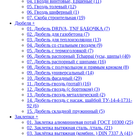
04. Гвозди винтовые, Ершеные (11)
05. Гвоздь толевый (12)
06. Гвоздь шиферный (1)
07. Скоба строительная (19)
Дюбеля
+
01. Дюбель DRIVA, TNF БАБОЧКА (7)
02. Дюбель для газобетона (7)
03. Дюбель для теплоизоляции (13)
04. Дюбель со стальным гвоздем (9)
05. Дюбель с термоголовкой (7)
06. Дюбель распорный Tchappai (усы, шипы) (40)
07. Дюбель распорный с шипами (16)
08. Дюбель с полукольцом и прямым крюком (8)
09. Дюбель универсальный (14)
10. Дюбель фасадный (29)
11. Дюбель-гвоздь (потай) (16)
12. Дюбель-гвоздь (с бортиком) (3)
13. Дюбель-гвоздь металлический (2)
14. Дюбель-гвоздь с насаж. шайбой ТУ-14-4-1731-
92 (6)
15. Дюбель складной пружинный (5)
Заклепки
+
01. Заклепка алюминиевая потай ГОСТ 10300 (25)
02. Заклепка вытяжная сталь. /сталь. (21)
03. Заклёпка вытяжная (комбин. ) DIN 7337 А (41)