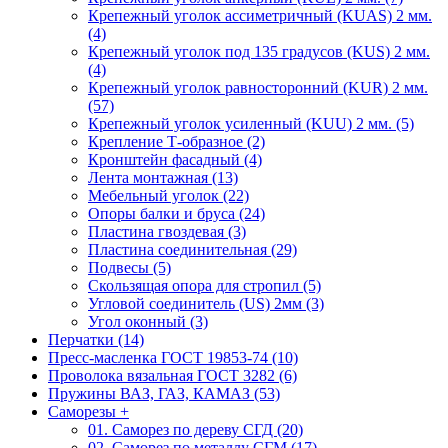
Крепежный уголок ассиметричный (KUAS) 2 мм.
(4)
Крепежный уголок под 135 градусов (KUS) 2 мм.
(4)
Крепежный уголок равносторонний (KUR) 2 мм.
(57)
Крепежный уголок усиленный (KUU) 2 мм. (5)
Крепление Т-образное (2)
Кронштейн фасадный (4)
Лента монтажная (13)
Мебельный уголок (22)
Опоры балки и бруса (24)
Пластина гвоздевая (3)
Пластина соединительная (29)
Подвесы (5)
Скользящая опора для стропил (5)
Угловой соединитель (US) 2мм (3)
Угол оконный (3)
Перчатки (14)
Пресс-масленка ГОСТ 19853-74 (10)
Проволока вязальная ГОСТ 3282 (6)
Пружины ВАЗ, ГАЗ, КАМАЗ (53)
Саморезы
+
01. Саморез по дереву СГД (20)
02. Саморез по металлу СГМ (17)