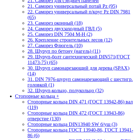
21. Саморез для сэндвич панелей
21. Саморез универсальный потай Pz (95)
22. Саморез универсальный п/круг Pz DIN 7981
(65)
23. Саморез оконный (18)
24. Саморез двухзаходный ГВЛ (5)
25. Саморез DIN 7504 M-H (2)
26. Крепление строительных лесов (12)
27. Саморез Флюгель (10)
28. Шуруп по бетону (нагель) (11)
29. Шуруп-болт сантехнический DIN571(ГОСТ
11473-75) (65)
30. Шуруп самонарезающий для дерева (SPAX)
(14)
31. DIN 7976-шуруп самонарезающий с шестигр.
головкой (1)
32. Шуруп-кольцо, полукольцо (32)
Стопорные кольца
+
Стопорные кольца DIN 471 (ГОСТ 13942-86) вал
(119)
Стопорные кольца DIN 472 (ГОСТ 13943-86)
отверстие (130)
Стопорные кольца DIN13940 SW б/уш (3)
Стопорные кольца ГОСТ 13940-86, ГОСТ 13941-
86 (6)