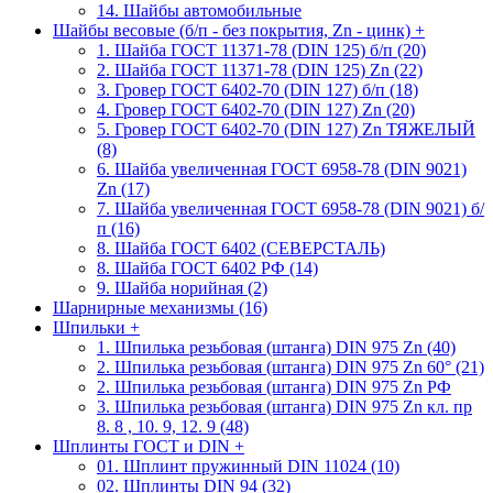
14. Шайбы автомобильные
Шайбы весовые (б/п - без покрытия, Zn - цинк)
+
1. Шайба ГОСТ 11371-78 (DIN 125) б/п (20)
2. Шайба ГОСТ 11371-78 (DIN 125) Zn (22)
3. Гровер ГОСТ 6402-70 (DIN 127) б/п (18)
4. Гровер ГОСТ 6402-70 (DIN 127) Zn (20)
5. Гровер ГОСТ 6402-70 (DIN 127) Zn ТЯЖЕЛЫЙ
(8)
6. Шайба увеличенная ГОСТ 6958-78 (DIN 9021)
Zn (17)
7. Шайба увеличенная ГОСТ 6958-78 (DIN 9021) б/
п (16)
8. Шайба ГОСТ 6402 (СЕВЕРСТАЛЬ)
8. Шайба ГОСТ 6402 РФ (14)
9. Шайба норийная (2)
Шарнирные механизмы (16)
Шпильки
+
1. Шпилька резьбовая (штанга) DIN 975 Zn (40)
2. Шпилька резьбовая (штанга) DIN 975 Zn 60° (21)
2. Шпилька резьбовая (штанга) DIN 975 Zn РФ
3. Шпилька резьбовая (штанга) DIN 975 Zn кл. пр
8. 8 , 10. 9, 12. 9 (48)
Шплинты ГОСТ и DIN
+
01. Шплинт пружинный DIN 11024 (10)
02. Шплинты DIN 94 (32)