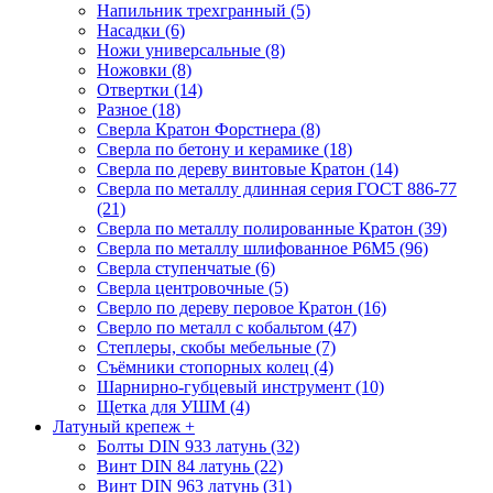
Напильник трехгранный (5)
Насадки (6)
Ножи универсальные (8)
Ножовки (8)
Отвертки (14)
Разное (18)
Сверла Кратон Форстнера (8)
Сверла по бетону и керамике (18)
Сверла по дереву винтовые Кратон (14)
Сверла по металлу длинная серия ГОСТ 886-77
(21)
Сверла по металлу полированные Кратон (39)
Сверла по металлу шлифованное Р6М5 (96)
Сверла ступенчатые (6)
Сверла центровочные (5)
Сверло по дереву перовое Кратон (16)
Сверло по металл с кобальтом (47)
Степлеры, скобы мебельные (7)
Съёмники стопорных колец (4)
Шарнирно-губцевый инструмент (10)
Щетка для УШМ (4)
Латуный крепеж
+
Болты DIN 933 латунь (32)
Винт DIN 84 латунь (22)
Винт DIN 963 латунь (31)