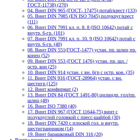
ГОСТ-11738) (270)
04. Винт DIN 965 (ГОСТ- 17475) потай/крест (133)
05. Винт DIN 7985 (EN ISO 7045) полукруг/крест
(111)
06. Винт DIN 7991 кл. п. 8. 8 (ISO 10642) потай с
внутр. 6-гр. (101)
07. Винт DIN 7991 кл. п. 10. 9 (ISO 10642) потай с
внутр. 6-гр. (40)
08. Винт DIN 551(ГОСТ-1477) устан. пр. шлиц пр.
конец (52)
09. Винт DIN 553 (ГОСТ 1476) устан. пр. шл. /
остр. кон (25)
10. Винт DIN 914 устан. с вн. 6гр с остр. кон. (35)
11. Винт DIN 916 (ГОСТ-28964) устан. с вн.
шестигр (125)
12. Винт конфирмат (2)
13. Винт DIN 84 (ГОСТ 1491-80) цилиндр. гол/пр.
шлиц (49)
16. Винт ISO 7380 (40)
17. Винт DIN 967 (ГОСТ 11644-75) винт с
полукруглой головкой с пресс-шайбой (30)
18. Винт DIN 7420 с плоской гол. и внутр.
шестигранником (14)
19. Винт барашковый DIN 316 (20)
Винты весовые
+