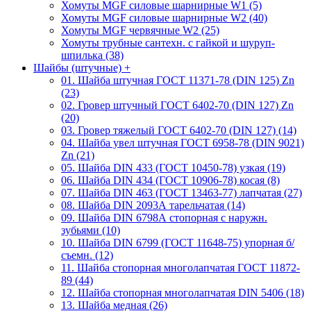
Хомуты MGF силовые шарнирные W1 (5)
Хомуты MGF силовые шарнирные W2 (40)
Хомуты MGF червячные W2 (25)
Хомуты трубные сантехн. с гайкой и шуруп-
шпилька (38)
Шайбы (штучные)
+
01. Шайба штучная ГОСТ 11371-78 (DIN 125) Zn
(23)
02. Гровер штучный ГОСТ 6402-70 (DIN 127) Zn
(20)
03. Гровер тяжелый ГОСТ 6402-70 (DIN 127) (14)
04. Шайба увел штучная ГОСТ 6958-78 (DIN 9021)
Zn (21)
05. Шайба DIN 433 (ГОСТ 10450-78) узкая (19)
06. Шайба DIN 434 (ГОСТ 10906-78) косая (8)
07. Шайба DIN 463 (ГОСТ 13463-77) лапчатая (27)
08. Шайба DIN 2093А тарельчатая (14)
09. Шайба DIN 6798А стопорная с наружн.
зубьями (10)
10. Шайба DIN 6799 (ГОСТ 11648-75) упорная б/
съемн. (12)
11. Шайба стопорная многолапчатая ГОСТ 11872-
89 (44)
12. Шайба стопорная многолапчатая DIN 5406 (18)
13. Шайба медная (26)