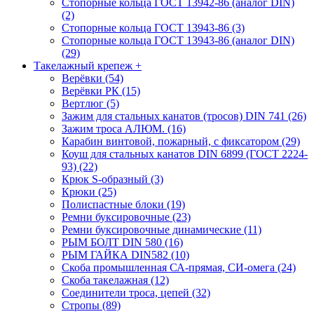
Стопорные кольца ГОСТ 13942-86 (аналог DIN)
(2)
Стопорные кольца ГОСТ 13943-86 (3)
Стопорные кольца ГОСТ 13943-86 (аналог DIN)
(29)
Такелажный крепеж
+
Верёвки (54)
Верёвки РК (15)
Вертлюг (5)
Зажим для стальных канатов (тросов) DIN 741 (26)
Зажим троса АЛЮМ. (16)
Карабин винтовой, пожарный, с фиксатором (29)
Коуш для стальных канатов DIN 6899 (ГОСТ 2224-
93) (22)
Крюк S-образный (3)
Крюки (25)
Полиспастные блоки (19)
Ремни буксировочные (23)
Ремни буксировочные динамические (11)
РЫМ БОЛТ DIN 580 (16)
РЫМ ГАЙКА DIN582 (10)
Скоба промышленная СА-прямая, СИ-омега (24)
Скоба такелажная (12)
Соединители троса, цепей (32)
Стропы (89)