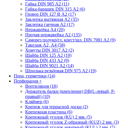
Гайка DIN 985 А2 (11)
Гайка-барашек DIN 315 А2 (6)
Гровер DIN 127 В А2 (17)
Заклепка вытяжная А2 (35)
Заклепка гаечная А2 (17)
Нержавейка А4 (20)
Прочая нержавейка А2 (135)
Саморез полукр/гл. крест/шл. DIN 7981 А2 (9)
Такелаж А2, А4 (58)
Хомуты DIN 3017 А2 (2)
Шайба DIN 125 А2 (19)
Шайба DIN 433 А2 (9)
Шайба DIN 9021 А2 (14)
Шпилька резьбовая DIN 975 А2 (19)
Пена, герметики (14)
Перфорация
+
Вентиляция (18)
Держатель балки (крепление) DB(L-левый, P-
правый) (10)
Кляймер (6)
Крепеж для террасной доски (2)
Крепежная пластина (6)
Крепежный уголок (KU) 2 мм. (5)
Крепежный уголок Z-образный (KUZ) 2 мм. (3)
Крепежный уголок анкерный (KUL) 2 мм. (7)