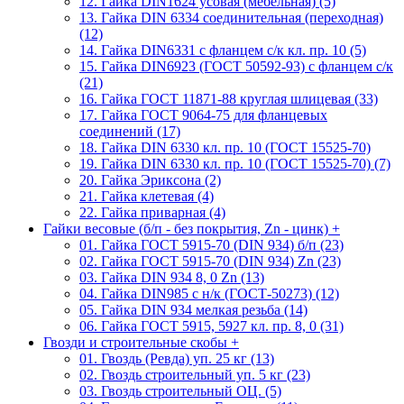
12. Гайка DIN1624 усовая (мебельная) (5)
13. Гайка DIN 6334 соединительная (переходная)
(12)
14. Гайка DIN6331 с фланцем с/к кл. пр. 10 (5)
15. Гайка DIN6923 (ГОСТ 50592-93) с фланцем с/к
(21)
16. Гайка ГОСТ 11871-88 круглая шлицевая (33)
17. Гайка ГОСТ 9064-75 для фланцевых
соединений (17)
18. Гайка DIN 6330 кл. пр. 10 (ГОСТ 15525-70)
19. Гайка DIN 6330 кл. пр. 10 (ГОСТ 15525-70) (7)
20. Гайка Эриксона (2)
21. Гайка клетевая (4)
22. Гайка приварная (4)
Гайки весовые (б/п - без покрытия, Zn - цинк)
+
01. Гайка ГОСТ 5915-70 (DIN 934) б/п (23)
02. Гайка ГОСТ 5915-70 (DIN 934) Zn (23)
03. Гайка DIN 934 8, 0 Zn (13)
04. Гайка DIN985 с н/к (ГОСТ-50273) (12)
05. Гайка DIN 934 мелкая резьба (14)
06. Гайка ГОСТ 5915, 5927 кл. пр. 8, 0 (31)
Гвозди и строительные скобы
+
01. Гвоздь (Ревда) уп. 25 кг (13)
02. Гвоздь строительный уп. 5 кг (23)
03. Гвоздь строительный ОЦ. (5)