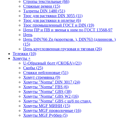
Стропы текстильные (66)
Стяжные ремни (15)
Талрепы DIN 1480 (51)
Трос для растяжки DIN 3055 (11)
Трос для растяжки в оплетке (6)
Трос промышленный ГОСТ и DIN (19)
Цепи ПР и ПВ и звенья к ним по ГОСТ 13568-97
Цепь
Цепь DIN766 Zn (короткозв. ), DIN763 (длиннозв. )
(15)
Цепь круглозвенная грузовая и тяговая (26)
Тележки (10)
Хомуты
+
U-Образный болт (СКОБА) (21)
Скобы (25)
Стяжки нейлоновые (51)
Хомут стремянка (9)
Хомуты "Norma" DIN 3017 (24)
Хомуты "Norma" FBS (6)
Хомуты "Norma" GBS (38)
Хомуты "Norma" GBS W2 (16)
Хомуты "Norma" GBS с ш/б по станд.
Хомуты MGF МИНИ (15)
Хомуты MGF проволочные (16)
Хомуты MGF Руббер (5)