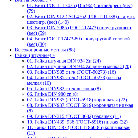
01. Винт ГОСТ- 17475 (Din 965) потай/крест (вес)
(79)
02. Винт DIN 912 (ISO 4762, ГОСТ-11738) с внутр.
шестигр. (вес) (140)
03. Винт DIN 7985 (ГОСТ-17473) полукруг/крест
(вес) (59)
04. Винт ГОСТ 17473-80 c полукруглой головой
(вес) (30)
Высокопрочные метизы (88)
Гайки (штучные)
+
01. Гайка штучная DIN 934 Zn (24)
02. Гайка штучная DIN 934 Zn резьба мелкая (20)
03. Гайка DIN985 с н/к (ГОСТ-50273) (16)
04. Гайка DIN985 с н/к (ГОСТ-50273) резьба
мелкая (10)
05. Гайка DIN982 с н/к высокая (8)
06. Гайка DIN 980 zn (8)
07. Гайка DIN935 (ГОСТ-5918) корончатая (22)
08. Гайка DIN937 (ГОСТ-5919) корончатая низкая
(8)
09. Гайка DIN315 (ГОСТ-3032) барашек (11)
10. Гайка DIN439, 936 (ГОСТ-5916) низкая (32)
11. Гайка DIN1587 (ГОСТ 11860-85) колпачковая
(11)