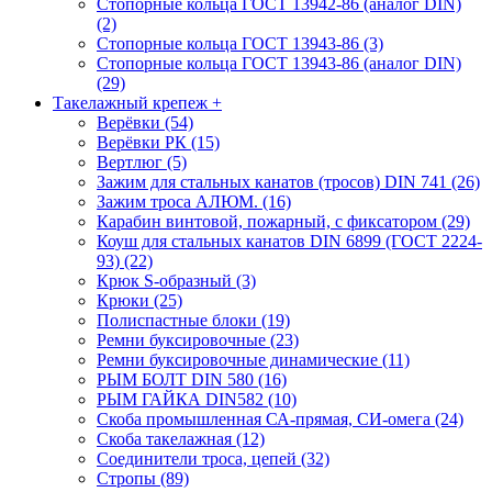
Стопорные кольца ГОСТ 13942-86 (аналог DIN)
(2)
Стопорные кольца ГОСТ 13943-86 (3)
Стопорные кольца ГОСТ 13943-86 (аналог DIN)
(29)
Такелажный крепеж
+
Верёвки (54)
Верёвки РК (15)
Вертлюг (5)
Зажим для стальных канатов (тросов) DIN 741 (26)
Зажим троса АЛЮМ. (16)
Карабин винтовой, пожарный, с фиксатором (29)
Коуш для стальных канатов DIN 6899 (ГОСТ 2224-
93) (22)
Крюк S-образный (3)
Крюки (25)
Полиспастные блоки (19)
Ремни буксировочные (23)
Ремни буксировочные динамические (11)
РЫМ БОЛТ DIN 580 (16)
РЫМ ГАЙКА DIN582 (10)
Скоба промышленная СА-прямая, СИ-омега (24)
Скоба такелажная (12)
Соединители троса, цепей (32)
Стропы (89)