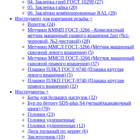
04. Заклепка гриб ГОСТ 10299 (27)
05. Заклепка-гайка (20)
06. Заклёпки комбинированные RAL (28)
Инструмент для нарезания резьбы
+
Вороток (24)
Метчики КММП ГОСТ-3266 - Комплектный
метчик машинный правого вращения 2шт (№1-
черновой, №2-чистовой) (28)
Метчики ММСЛ ГОСТ-3266 (Метчик машинный
сквозной левого вращения) (5)
Метчики ММСП ГОСТ-3266 (Метчик машинный
сквозной правого вращения) (37)
Плашки ПЛКЛ ГОСТ-9740 (Плашка круглая
левого вращения) (5)
Плашки ПЛКП ГОСТ-9740 (Плашка круглая
правого вращения) (32)
Инструменты
+
Биты для больших нагрузок (32)
Бур по бетону SDS-plus S4 (четырёхканавочный
шнек) (70)
Головки (23)
Головки удленненные
Головки удлинненные (12)
Диск пильный по дереву (6)
Заклепочник (10)