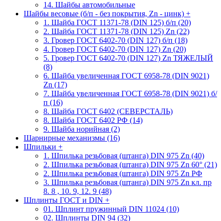
14. Шайбы автомобильные
Шайбы весовые (б/п - без покрытия, Zn - цинк)
+
1. Шайба ГОСТ 11371-78 (DIN 125) б/п (20)
2. Шайба ГОСТ 11371-78 (DIN 125) Zn (22)
3. Гровер ГОСТ 6402-70 (DIN 127) б/п (18)
4. Гровер ГОСТ 6402-70 (DIN 127) Zn (20)
5. Гровер ГОСТ 6402-70 (DIN 127) Zn ТЯЖЕЛЫЙ
(8)
6. Шайба увеличенная ГОСТ 6958-78 (DIN 9021)
Zn (17)
7. Шайба увеличенная ГОСТ 6958-78 (DIN 9021) б/
п (16)
8. Шайба ГОСТ 6402 (СЕВЕРСТАЛЬ)
8. Шайба ГОСТ 6402 РФ (14)
9. Шайба норийная (2)
Шарнирные механизмы (16)
Шпильки
+
1. Шпилька резьбовая (штанга) DIN 975 Zn (40)
2. Шпилька резьбовая (штанга) DIN 975 Zn 60° (21)
2. Шпилька резьбовая (штанга) DIN 975 Zn РФ
3. Шпилька резьбовая (штанга) DIN 975 Zn кл. пр
8. 8 , 10. 9, 12. 9 (48)
Шплинты ГОСТ и DIN
+
01. Шплинт пружинный DIN 11024 (10)
02. Шплинты DIN 94 (32)