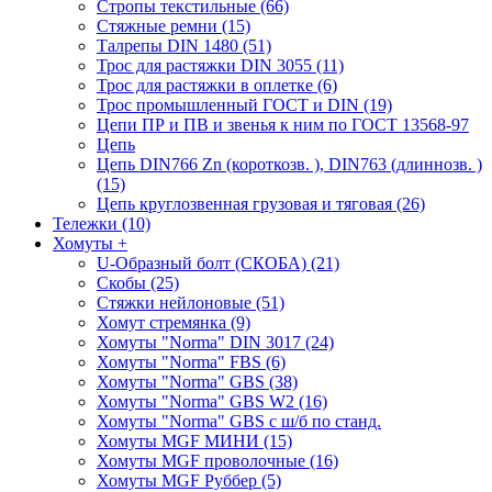
Стропы текстильные (66)
Стяжные ремни (15)
Талрепы DIN 1480 (51)
Трос для растяжки DIN 3055 (11)
Трос для растяжки в оплетке (6)
Трос промышленный ГОСТ и DIN (19)
Цепи ПР и ПВ и звенья к ним по ГОСТ 13568-97
Цепь
Цепь DIN766 Zn (короткозв. ), DIN763 (длиннозв. )
(15)
Цепь круглозвенная грузовая и тяговая (26)
Тележки (10)
Хомуты
+
U-Образный болт (СКОБА) (21)
Скобы (25)
Стяжки нейлоновые (51)
Хомут стремянка (9)
Хомуты "Norma" DIN 3017 (24)
Хомуты "Norma" FBS (6)
Хомуты "Norma" GBS (38)
Хомуты "Norma" GBS W2 (16)
Хомуты "Norma" GBS с ш/б по станд.
Хомуты MGF МИНИ (15)
Хомуты MGF проволочные (16)
Хомуты MGF Руббер (5)