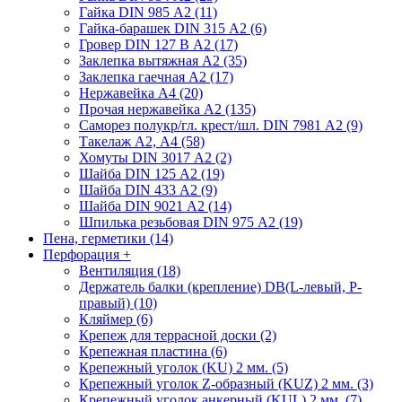
Гайка DIN 985 А2 (11)
Гайка-барашек DIN 315 А2 (6)
Гровер DIN 127 В А2 (17)
Заклепка вытяжная А2 (35)
Заклепка гаечная А2 (17)
Нержавейка А4 (20)
Прочая нержавейка А2 (135)
Саморез полукр/гл. крест/шл. DIN 7981 А2 (9)
Такелаж А2, А4 (58)
Хомуты DIN 3017 А2 (2)
Шайба DIN 125 А2 (19)
Шайба DIN 433 А2 (9)
Шайба DIN 9021 А2 (14)
Шпилька резьбовая DIN 975 А2 (19)
Пена, герметики (14)
Перфорация
+
Вентиляция (18)
Держатель балки (крепление) DB(L-левый, P-
правый) (10)
Кляймер (6)
Крепеж для террасной доски (2)
Крепежная пластина (6)
Крепежный уголок (KU) 2 мм. (5)
Крепежный уголок Z-образный (KUZ) 2 мм. (3)
Крепежный уголок анкерный (KUL) 2 мм. (7)