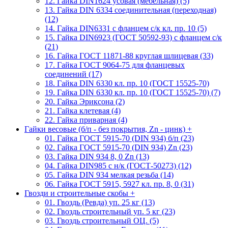
12. Гайка DIN1624 усовая (мебельная) (5)
13. Гайка DIN 6334 соединительная (переходная)
(12)
14. Гайка DIN6331 с фланцем с/к кл. пр. 10 (5)
15. Гайка DIN6923 (ГОСТ 50592-93) с фланцем с/к
(21)
16. Гайка ГОСТ 11871-88 круглая шлицевая (33)
17. Гайка ГОСТ 9064-75 для фланцевых
соединений (17)
18. Гайка DIN 6330 кл. пр. 10 (ГОСТ 15525-70)
19. Гайка DIN 6330 кл. пр. 10 (ГОСТ 15525-70) (7)
20. Гайка Эриксона (2)
21. Гайка клетевая (4)
22. Гайка приварная (4)
Гайки весовые (б/п - без покрытия, Zn - цинк)
+
01. Гайка ГОСТ 5915-70 (DIN 934) б/п (23)
02. Гайка ГОСТ 5915-70 (DIN 934) Zn (23)
03. Гайка DIN 934 8, 0 Zn (13)
04. Гайка DIN985 с н/к (ГОСТ-50273) (12)
05. Гайка DIN 934 мелкая резьба (14)
06. Гайка ГОСТ 5915, 5927 кл. пр. 8, 0 (31)
Гвозди и строительные скобы
+
01. Гвоздь (Ревда) уп. 25 кг (13)
02. Гвоздь строительный уп. 5 кг (23)
03. Гвоздь строительный ОЦ. (5)