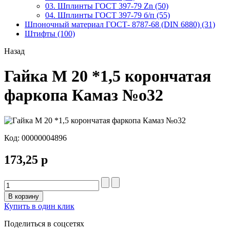
03. Шплинты ГОСТ 397-79 Zn (50)
04. Шплинты ГОСТ 397-79 б/п (55)
Шпоночный материал ГОСТ- 8787-68 (DIN 6880) (31)
Штифты (100)
Назад
Гайка М 20 *1,5 корончатая
фаркопа Камаз №о32
Код:
00000004896
173,25 р
В корзину
Купить в один клик
Поделиться в соцсетях