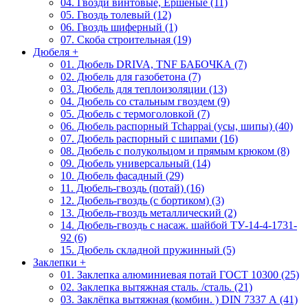
04. Гвозди винтовые, Ершеные (11)
05. Гвоздь толевый (12)
06. Гвоздь шиферный (1)
07. Скоба строительная (19)
Дюбеля
+
01. Дюбель DRIVA, TNF БАБОЧКА (7)
02. Дюбель для газобетона (7)
03. Дюбель для теплоизоляции (13)
04. Дюбель со стальным гвоздем (9)
05. Дюбель с термоголовкой (7)
06. Дюбель распорный Tchappai (усы, шипы) (40)
07. Дюбель распорный с шипами (16)
08. Дюбель с полукольцом и прямым крюком (8)
09. Дюбель универсальный (14)
10. Дюбель фасадный (29)
11. Дюбель-гвоздь (потай) (16)
12. Дюбель-гвоздь (с бортиком) (3)
13. Дюбель-гвоздь металлический (2)
14. Дюбель-гвоздь с насаж. шайбой ТУ-14-4-1731-
92 (6)
15. Дюбель складной пружинный (5)
Заклепки
+
01. Заклепка алюминиевая потай ГОСТ 10300 (25)
02. Заклепка вытяжная сталь. /сталь. (21)
03. Заклёпка вытяжная (комбин. ) DIN 7337 А (41)