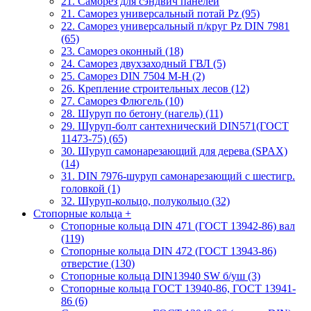
21. Саморез для сэндвич панелей
21. Саморез универсальный потай Pz (95)
22. Саморез универсальный п/круг Pz DIN 7981
(65)
23. Саморез оконный (18)
24. Саморез двухзаходный ГВЛ (5)
25. Саморез DIN 7504 M-H (2)
26. Крепление строительных лесов (12)
27. Саморез Флюгель (10)
28. Шуруп по бетону (нагель) (11)
29. Шуруп-болт сантехнический DIN571(ГОСТ
11473-75) (65)
30. Шуруп самонарезающий для дерева (SPAX)
(14)
31. DIN 7976-шуруп самонарезающий с шестигр.
головкой (1)
32. Шуруп-кольцо, полукольцо (32)
Стопорные кольца
+
Стопорные кольца DIN 471 (ГОСТ 13942-86) вал
(119)
Стопорные кольца DIN 472 (ГОСТ 13943-86)
отверстие (130)
Стопорные кольца DIN13940 SW б/уш (3)
Стопорные кольца ГОСТ 13940-86, ГОСТ 13941-
86 (6)