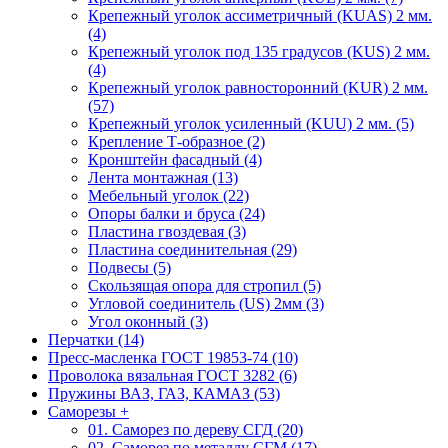
Крепежный уголок ассиметричный (KUAS) 2 мм.
(4)
Крепежный уголок под 135 градусов (KUS) 2 мм.
(4)
Крепежный уголок равносторонний (KUR) 2 мм.
(57)
Крепежный уголок усиленный (KUU) 2 мм. (5)
Крепление Т-образное (2)
Кронштейн фасадный (4)
Лента монтажная (13)
Мебельный уголок (22)
Опоры балки и бруса (24)
Пластина гвоздевая (3)
Пластина соединительная (29)
Подвесы (5)
Скользящая опора для стропил (5)
Угловой соединитель (US) 2мм (3)
Угол оконный (3)
Перчатки (14)
Пресс-масленка ГОСТ 19853-74 (10)
Проволока вязальная ГОСТ 3282 (6)
Пружины ВАЗ, ГАЗ, КАМАЗ (53)
Саморезы
+
01. Саморез по дереву СГД (20)
02. Саморез по металлу СГМ (17)