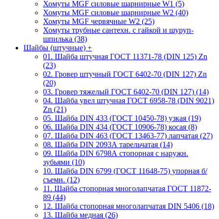
Хомуты MGF силовые шарнирные W1 (5)
Хомуты MGF силовые шарнирные W2 (40)
Хомуты MGF червячные W2 (25)
Хомуты трубные сантехн. с гайкой и шуруп-
шпилька (38)
Шайбы (штучные)
+
01. Шайба штучная ГОСТ 11371-78 (DIN 125) Zn
(23)
02. Гровер штучный ГОСТ 6402-70 (DIN 127) Zn
(20)
03. Гровер тяжелый ГОСТ 6402-70 (DIN 127) (14)
04. Шайба увел штучная ГОСТ 6958-78 (DIN 9021)
Zn (21)
05. Шайба DIN 433 (ГОСТ 10450-78) узкая (19)
06. Шайба DIN 434 (ГОСТ 10906-78) косая (8)
07. Шайба DIN 463 (ГОСТ 13463-77) лапчатая (27)
08. Шайба DIN 2093А тарельчатая (14)
09. Шайба DIN 6798А стопорная с наружн.
зубьями (10)
10. Шайба DIN 6799 (ГОСТ 11648-75) упорная б/
съемн. (12)
11. Шайба стопорная многолапчатая ГОСТ 11872-
89 (44)
12. Шайба стопорная многолапчатая DIN 5406 (18)
13. Шайба медная (26)