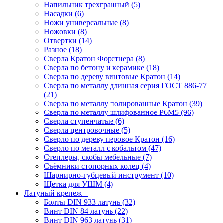
Напильник трехгранный (5)
Насадки (6)
Ножи универсальные (8)
Ножовки (8)
Отвертки (14)
Разное (18)
Сверла Кратон Форстнера (8)
Сверла по бетону и керамике (18)
Сверла по дереву винтовые Кратон (14)
Сверла по металлу длинная серия ГОСТ 886-77
(21)
Сверла по металлу полированные Кратон (39)
Сверла по металлу шлифованное Р6М5 (96)
Сверла ступенчатые (6)
Сверла центровочные (5)
Сверло по дереву перовое Кратон (16)
Сверло по металл с кобальтом (47)
Степлеры, скобы мебельные (7)
Съёмники стопорных колец (4)
Шарнирно-губцевый инструмент (10)
Щетка для УШМ (4)
Латуный крепеж
+
Болты DIN 933 латунь (32)
Винт DIN 84 латунь (22)
Винт DIN 963 латунь (31)