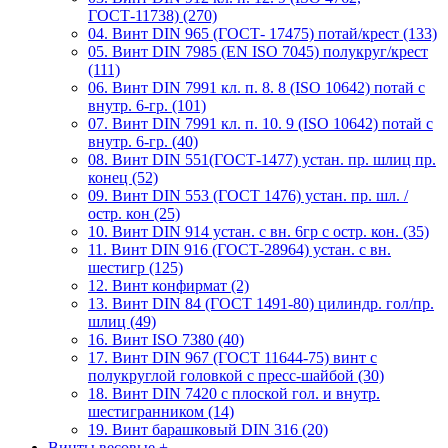
ГОСТ-11738) (270)
04. Винт DIN 965 (ГОСТ- 17475) потай/крест (133)
05. Винт DIN 7985 (EN ISO 7045) полукруг/крест
(111)
06. Винт DIN 7991 кл. п. 8. 8 (ISO 10642) потай с
внутр. 6-гр. (101)
07. Винт DIN 7991 кл. п. 10. 9 (ISO 10642) потай с
внутр. 6-гр. (40)
08. Винт DIN 551(ГОСТ-1477) устан. пр. шлиц пр.
конец (52)
09. Винт DIN 553 (ГОСТ 1476) устан. пр. шл. /
остр. кон (25)
10. Винт DIN 914 устан. с вн. 6гр с остр. кон. (35)
11. Винт DIN 916 (ГОСТ-28964) устан. с вн.
шестигр (125)
12. Винт конфирмат (2)
13. Винт DIN 84 (ГОСТ 1491-80) цилиндр. гол/пр.
шлиц (49)
16. Винт ISO 7380 (40)
17. Винт DIN 967 (ГОСТ 11644-75) винт с
полукруглой головкой с пресс-шайбой (30)
18. Винт DIN 7420 с плоской гол. и внутр.
шестигранником (14)
19. Винт барашковый DIN 316 (20)
Винты весовые
+